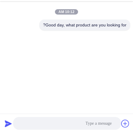
10:12 AM
Good day, what product are you looking for?
86*86*98mm NEMA 34 موتور هایبریدی با ترمز برای کاربردهای
صنعتی
استپر موتور هیبریدی
2026-04-02
133 نظرات