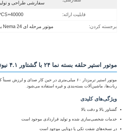
سفارشی طراحی و تولید
قابلیت ارائه:
40000+PCS+ماه
برجسته کردن:
موتور مرحله ای Nema 24 با حلقه بسته4.1N.m موتور مرحله ای حلقه بسته
موتور استپر حلقه بسته نما ۲۴ با گشتاور ۴.۱ نیوتن متر، ابعاد ۶۰×۶۰×۱۰۰ میلی‌متر و ترمز مغناطیسی دائم
موتور استپر ترمزدار ۶۰ میلی‌متری در حین کار صدای
ربات‌ها، ماشین‌آلات بسته‌بندی و غیره استفاده می‌شود.
ویژگی‌های کلیدی
گشتاور بالا و دقت بالا
خدمات شخصی‌سازی شده و تولید قراردادی موجود است
در نسخه‌های شفت تکی یا دوتایی موجود است