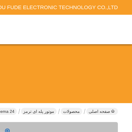
U FUDE ELECTRONIC TECHNOLOGY CO.,LTD
صفحه اصلی
محصولات
موتور پله ای ترمز
Nema 24 موتور مرحله ای با حلقه بسته 4.1N.m 60 * 60 * 100mm با ترمز مغ