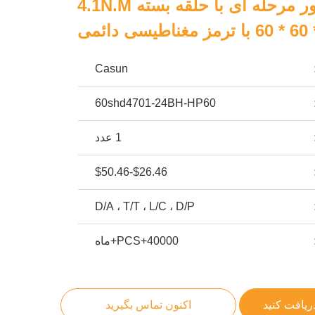
Nema 24 موتور مرحله ای با حلقه بسته 4.1N.m
مز مغناطیسی دائمی
Casun
60shd4701-24BH-HP60
1 عدد
$26.46-$50.46
D/A ، T/T ، L/C ، D/P
40000+PCS+ماه
ریافت کنید
اکنون تماس بگیرید