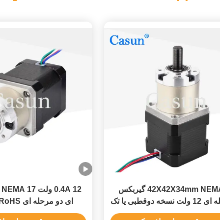
42X42X34mm NEMA 17 گیربکس
12
موتور پله ای 12 ولت نسخه دوقطبی یا تک
ای دو مرحله ای RoHS تایید شده
قطبی