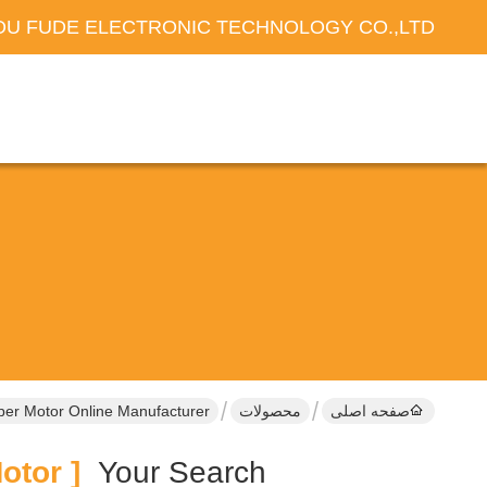
U FUDE ELECTRONIC TECHNOLOGY CO.,LTD
صفحه اصلی
محصولات
er Motor Online Manufacturer
[ 42x42x34mm Brake Stepper Motor ]
Your Search