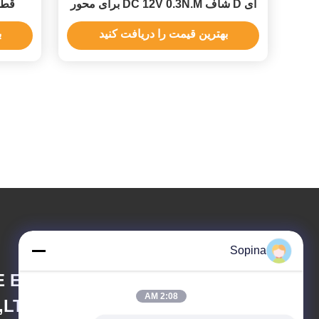
ای D شاف DC 12V 0.3N.M برای محور
قطعات 
XYZ
بهترین قیمت را دریافت کنید
ب
Sopina
 ELECTRONIC
2:08 AM
,LTD