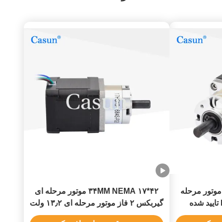
0.4A  ولت NEMA 17 موتور مرحله
۴۲*۳۴MM NEMA ۱۷ موتور مرحله ای
گیربکس ۲ فاز موتور مرحله ای ۱۳٫۲ ولت