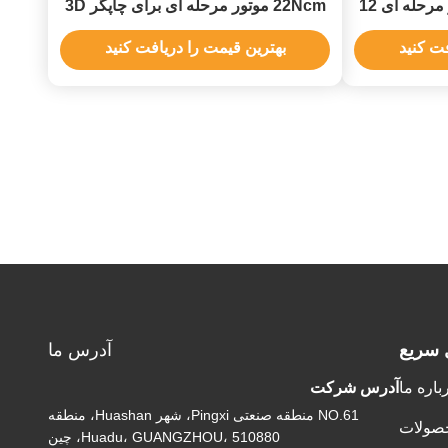
1.8 درجه Nema 17 موتور مرحله ای 12
22Ncm موتور مرحله ای برای چاپگر 3D
DIY چاپگر CNC XYZ
فت کنید
بهترین قیمت را دریافت کنید
 سریع
آدرس ما
باره ما
آدرس شرکت
NO.61 منطقه صنعتی Pingxi، شهر Huashan، منطقه
صولات
Huadu، GUANGZHOU، 510880، چین