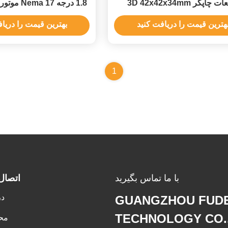
چاپگر 3D 42x42x34mm
ولت برای ربات / CCTV با CE
هترین قیمت را دریافت کنید
بهترین قیمت را دریا
1
با ما تماس بگیرید
اتصال
در
GUANGZHOU FUDE
TECHNOLOGY CO.
مح