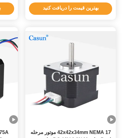
RoHS
بهترین قیمت را دریافت کنید
ب
42x42x34mm NEMA 17 موتور مرحله