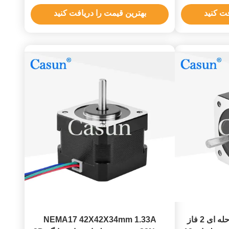
غیر اسیر
فت کنید
بهترین قیمت را دریافت کنید
42x42x34mm موتور مرحله ای 2 فاز
NEMA17 42X42X34mm 1.33A