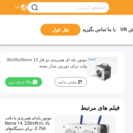
 VR
با ما تماس بگیرید
نقل قول
موتور پله ای هیبریدی دو فاز 35x35x26mm 12
ولت برای دوربین مدار بسته
بیشتر بدانید
حالا حرف بزن
فیلم های مرتبط
موتور پله‌ای هیبریدی با دقت
بالا Nema 14، 230mN.m،
0.75A، برای دستگاه‌های