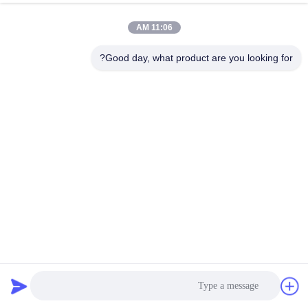
11:06 AM
Good day, what product are you looking for?
2 فاز 1.8 درجه Nema 14 موتور مرحله ای 12V 26mm بدن
0.14N.m برای روشنایی صحنه
استپر موتور هیبریدی
2026-04-02
142 نظرات