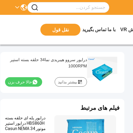
 VR
با ما تماس بگیرید
نقل قول
درایور سروو هیبریدی نما34 حلقه بسته استپر
1000RPM
بیشتر بدانید
حالا حرف بزن
فیلم های مرتبط
درایور پله ای حلقه بسته
HBS860H درایور استپر
موتور Casun NEMA 34