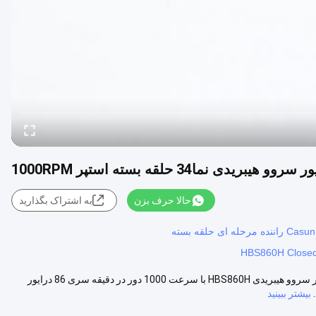
سروو هیبریدی نما34 حلقه بسته استپر 1000RPM
حالا حرف بزن
به اشتراک بگذارید
HBS860H Closed 
درایور استپر موتور حلقه بسته Nema34 با سرعت 1000 دور در دقیقه درایور سروو هیبریدی HBS860H با سرعت 1000 دور در دقیقه سری 86 درایور
بیشتر ببینید