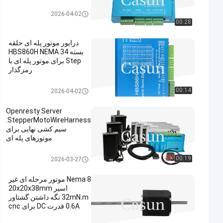
درایور پله ای حلقه بسته
2026-04-02
00:28
درایور موتور پله ای حلقه
بسته HBS860H NEMA 34
Step برای موتور پله ای با
رمزگذار
درایور پله ای حلقه بسته
00:14
2026-04-02
Openresty Server
StepperMotoWireHarness:
سیم کشی نهایی برای
موتورهای پله ای
لوازم جانبی استپر موتور
00:19
2026-03-27
Nema 8 موتور مرحله ای غیر
اسیر 20x20x38mm
32mN.m نگه داشتن گشتاور
0.6A قدرت DC برای cnc
برای XYZ سه بعدی کار