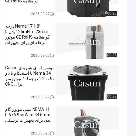
گواهینامه CE RoHS
استپر موتور nema 17
00:25
2026-03-27
Nema 17 1.8° درجه
125mN.m 23mm بدن با
گواهینامه CE RoHS موتور
مرحله ای برای تجهیزات
زیبایی
استپر موتور nema 17
00:37
2026-03-27
موتور پله ای هیبریدی Casun
Nema 34 با استحکام بالا و
دقت 1.2 درجه 4.0 نیوتن متر
برای CNC
استپر موتور nema 17
00:28
2026-03-27
NEMA 11 مینی موتور گام
0.67A 95mN.m 44.5mm
بدن برای تجهیزات پزشکی
موتور پله ای nema 11
2025-05-20