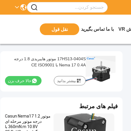
 VR
با ما تماس بگیرید
نقل قول
17HS13-0404S موتور هایبریدی 1.8 درجه
Nema 17 0.4A با CE ISO9001
بیشتر بدانید
حالا حرف بزن
فیلم های مرتبط
موتور Casun Nema17 1.2
درجه موتور مرحله ای
360mN.m 10.8V با