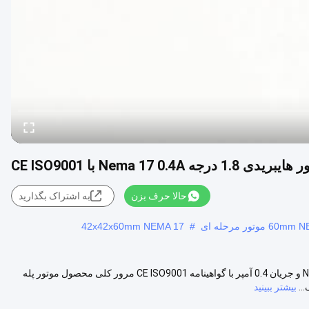
حالا حرف بزن
به اشتراک بگذارید
42x42x60mm NEMA 17
#
موتور پله ای هیبریدی 17HS13-0404S با زاویه پله 1.8 درجه، سایز Nema 17 و جریان 0.4 آمپر با گواهینامه CE ISO9001 مرور کلی محصول موتور پله
بیشتر ببینید