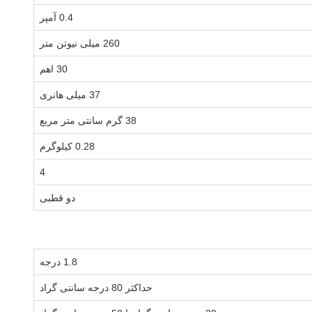
0.4 آمپر
260 میلی نیوتن متر
30 اهم
37 میلی هانری
38 گرم سانتی متر مربع
0.28 کیلوگرم
4
دو قطبی
1.8 درجه
حداکثر 80 درجه سانتی گراد