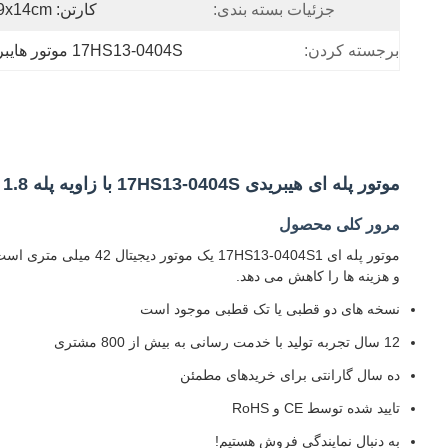
جزئیات بسته بندی:
کارتن: 36x29x14cm
برجسته کردن:
17HS13-0404S موتور هایبریدی مرحله ای
موتور پله ای هیبریدی 17HS13-0404S با زاویه پله 1.8 درجه، سایز Nema 17 و جریان 0.4 آمپر با گواهینامه CE ISO9001
مرور کلی محصول
موتور پله ای -0404S1
و هزینه ها را کاهش می دهد.
نسخه های دو قطبی یا تک قطبی موجود است
12 سال تجربه تولید با خدمت رسانی به بیش از 800 مشتری
ده سال گارانتی برای خریدهای مطمئن
تایید شده توسط CE و RoHS
به دنبال نمایندگی فروش هستیم!