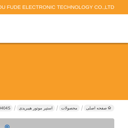
U FUDE ELECTRONIC TECHNOLOGY CO.,LTD
صفحه اصلی
محصولات
استپر موتور هیبریدی
17HS13-0404S موتور هایبریدی 