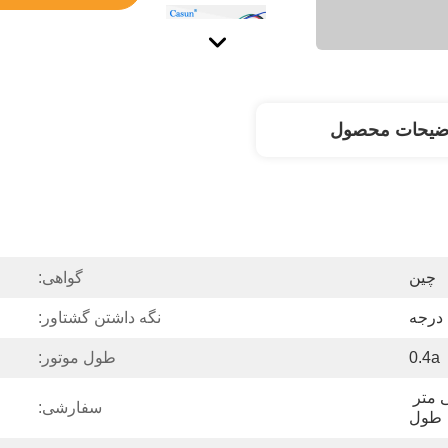
ضیحات محصول
چین
گواهی:
نگه داشتن گشتاور:
0.4a
طول موتور:
شفت مسطح فرز 20 میلی متر 
سفارشی:
طول