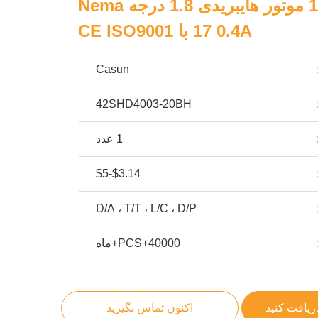
17HS13-0404S موتور هایبریدی 1.8 درجه Nema
17 0.4A با CE ISO9001
Casun
42SHD4003-20BH
1 عدد
$3.14-$5
D/A ، T/T ، L/C ، D/P
40000+PCS+ماه
ریافت کنید
اکنون تماس بگیرید