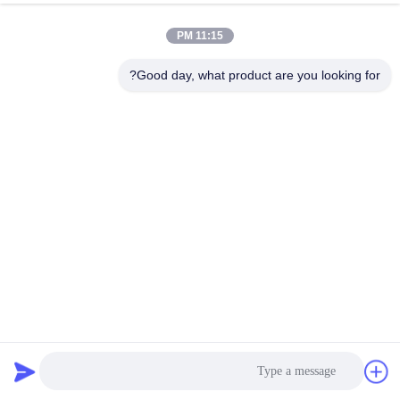
11:15 PM
Good day, what product are you looking for?
1.5A موتور گام دو طرفه NEMA 17 0.45N.M با 1.8° Step Angel
موتور پله ای شفت ویژه
2026-04-02
142 نظرات