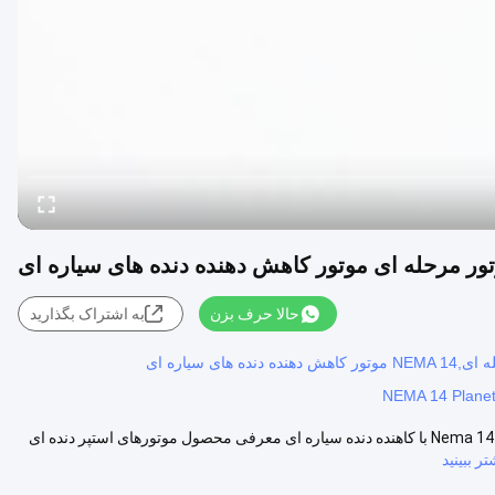
حالا حرف بزن
به اشتراک بگذارید
NEMA 14 Planet
موتور استپر دنده ای NEMA 14 با گشتاور 180 میلی نیوتن متر، موتور پله ای Nema 14 با کاهنده دنده سیاره ای معرفی محصول موتورهای استپر دنده ای
تر ببینید