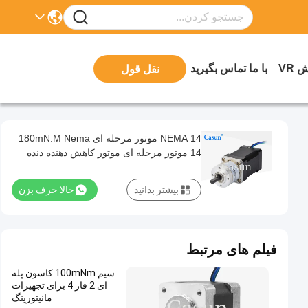
 VR
با ما تماس بگیرید
نقل قول
NEMA 14 موتور مرحله ای 180mN.M Nema
14 موتور مرحله ای موتور کاهش دهنده دنده
های سیاره ای
بیشتر بدانید
حالا حرف بزن
فیلم های مرتبط
سیم 100mNm کاسون پله
ای 2 فاز 4 برای تجهیزات
مانیتورینگ