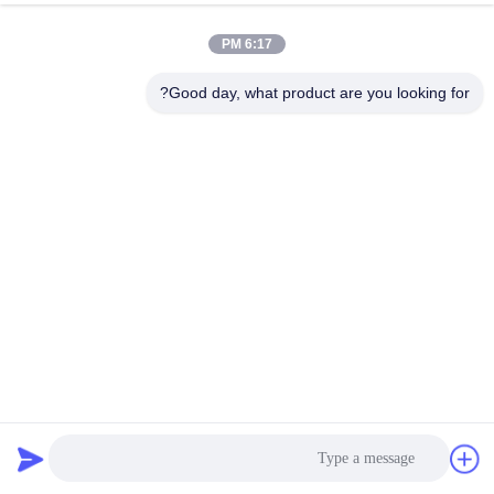
6:17 PM
Good day, what product are you looking for?
NEMA 23 دو فاز 1.8° 57 موتور مرحله ای 54mm بدن 1.0A
ماشین چاپ
استپر موتور هیبریدی
2026-04-02
196 نظرات