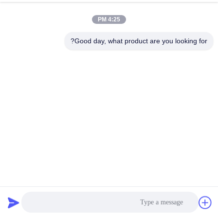
4:25 PM
Good day, what product are you looking for?
1.8 درجه 4 فاز 0.9N.m 1.0A DC NEMA 23 موتور مرحله ای
هیبریدی برای ربات CNC
استپر موتور هیبریدی
2026-04-02
196 نظرات