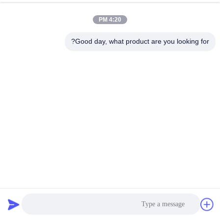
4:20 PM
Good day, what product are you looking for?
موتور مرحله ای 42mm بدن 360mN.m 1.5A برای اسکنرهای
تصویر و ابزار موقعیت دقیق
موتور پله ای اسیر
2026-04-02
142 نظرات