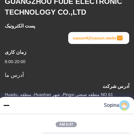
GUANGZHOU FUDE ELECTRONIC
TECHNOLOGY CO.,LTD
پست الکترونیک
casun4@casun.mobi
زمان کاری
8:00-20:00
آدرس ما
آدرس شرکت
NO.61 منطقه صنعتی Pingxi، شهر Huashan، منطقه Huadu،
GUANGZHOU، 510880، چین
Sopina
آدرس کارخانه
NO.61 منطقه صنعتی Pingxi، شهر Huashan، منطقه Huadu،
6:47 AM
GUANGZHOU، 510880، چین