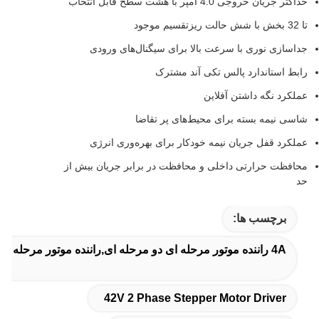
حداکثر جریان خروجی 4.0 آمپر با هشت سطح قابل انتخاب
تا 32 بخش با شش حالت ریزتقسیم موجود
جداسازی نوری با سرعت بالا برای سیگنال‌های ورودی
رابط استاندارد پالس تکی آند مشترک
عملکرد نگه داشتن آفلاین
شاسی نیمه بسته برای محیط‌های پر تقاضا
عملکرد قفل جریان نیمه خودکار برای بهره‌وری انرژی
محافظت حرارتی داخلی و محافظت در برابر جریان بیش از
حد
برچسب ها:
4A راننده موتور مرحله ای دو مرحله ای,راننده موتور مرحله ای 42 ولت,راننده موتور 3D پرینتر
42V 2 Phase Stepper Motor Driver