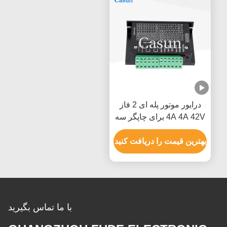
درایور موتور پله ای 2 فاز
4A 4A 42V برای چاپگر سه
بعدی
بهترین قیمت را دریافت کنید
با ما تماس بگیرید