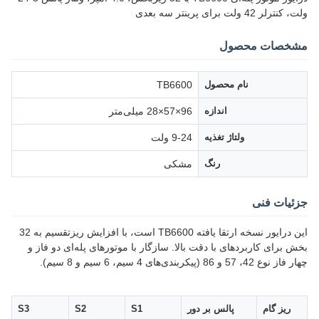
ولت، کنترلر 42 ولت برای پرینتر سه بعدی
مشخصات محصول
نام محصول
TB6600
اندازه
96×57×28 میلی‌متر
ولتاژ تغذیه
9-24 ولت
رنگ
مشکی
جزئیات فنی
این درایور نسخه ارتقا یافته TB6600 است، با افزایش ریزتقسیم به 32
بخش برای کاربردهای با دقت بالا. سازگار با موتورهای پله‌ای دو فاز و
چهار فاز نوع 42، 57 و 86 (پیکربندی‌های 4 سیم، 6 سیم و 8 سیم).
ریز گام
پالس بر دور
S1
S2
S3