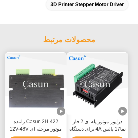
3D Printer Stepper Motor Driver
محصولات مرتبط
درایور موتور پله ای 2 فاز
Casun 2H-422 راننده
نما17 پالس 4A برای دستگاه
موتور مرحله ای 12V-48V
حکاکی CNC
DC 2.2A ارتعاش کم