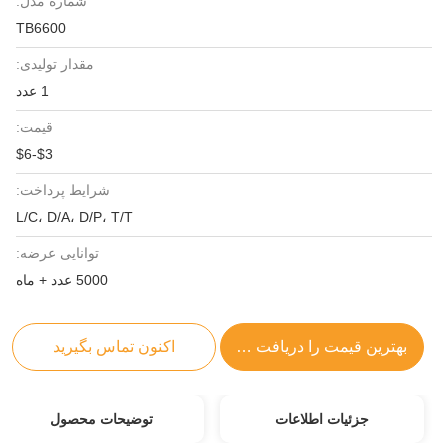
شماره مدل:
TB6600
مقدار تولیدی:
1 عدد
قیمت:
$3-$6
شرایط پرداخت:
L/C، D/A، D/P، T/T
توانایی عرضه:
5000 عدد + ماه
بهترین قیمت را دریافت کنید
اکنون تماس بگیرید
جزئیات اطلاعات
توضیحات محصول