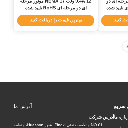
 موتور مرحله ای دو
0.4A 12 ولت NEMA 17 موتور مرحله
 تایید شده
ای دو مرحله ای RoHS تایید شده
فت کنید
بهترین قیمت را دریافت کنید
 سریع
آدرس ما
باره ما
آدرس شرکت
NO.61 منطقه صنعتی Pingxi، شهر Huashan، منطقه