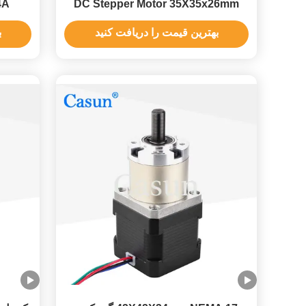
DC Stepper Motor 35X35x26mm
2.4A برای چ
بهترین قیمت را دریافت کنید
ب