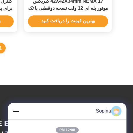
42X42X34mm NEMA 17 گیربکس
موتور پله ای 12 ولت نسخه دوقطبی یا تک
برای پ
قطبی
بهترین قیمت را دریافت کنید
ب
1
Sopina
 ELECTRONIC
12:08 PM