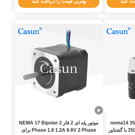
فت کنید
بهترین قیمت را دریافت کنید
nema14 35x35x4
موتور پله ای 2 فاز NEMA 17 Bipolar 2
میکرو استپر موتور 350mN.m با گشتاور
Phase 1.8 1.2A 6.6V 2 Phase برای