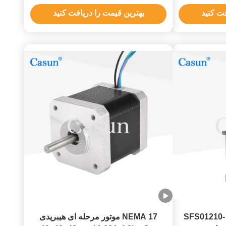
تجهیزات پزشکی Stage Light
فت کنید
بهترین قیمت را دریافت کنید
موتور پله ای مارپیچ نما23 SFS01210-
NEMA 17 موتور مرحله ای هیبریدی