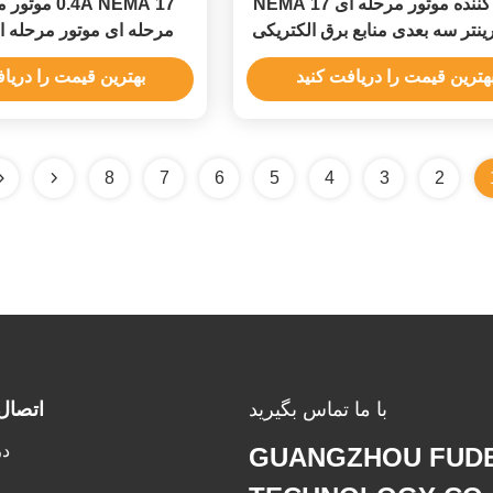
کنترل کننده موتور مرحله ای NEMA 17
0.4A NEMA 17
رینتر سه بعدی منابع برق الکتریکی
مرحله ای موتور مرحله ای
با گواهینامه
RoHS
هترین قیمت را دریافت کنید
بهترین قیمت را دریا
8
7
6
5
4
3
2
با ما تماس بگیرید
اتصال
در
GUANGZHOU FUDE