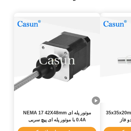
استپر موتور 35x35x20mm NEMA 14
موتور پله ای NEMA 17 42X48mm
0.4A با موتور پله ای پیچ سربی