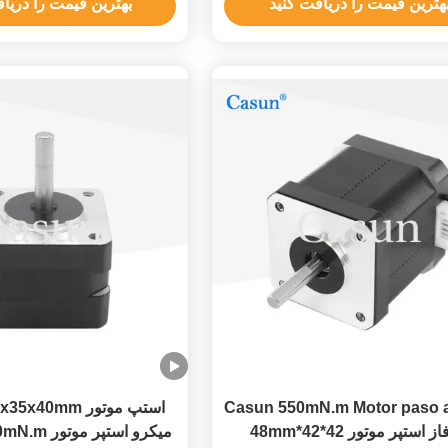
هترین قیمت را دریافت کنید
بهترین قیمت را دریا
Casun 550mN.m Motor paso 
استپ موتور 0mm
دو فاز استپر موتور 42*42*48mm