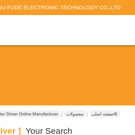
U FUDE ELECTRONIC TECHNOLOGY CO.,LTD
صفحه اصلی
محصولات
or Driver Online Manufacturer
[ 4a 2 Phase Stepper Motor Driver ]
Your Search