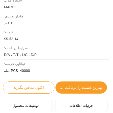
شماره مدل:
MACH3
مقدار تولیدی:
1 عدد
قیمت:
$3.14-$5
شرایط پرداخت:
D/A ، T/T ، L/C ، D/P
توانایی عرضه:
40000+PCS+ماه
بهترین قیمت را دریافت کنید
اکنون تماس بگیرید
جزئیات اطلاعات
توضیحات محصول