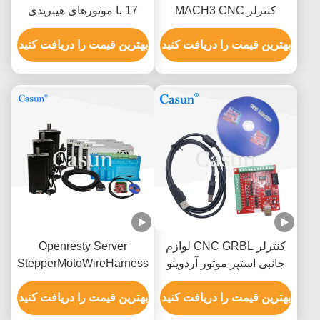
کنترلر MACH3 CNC
17 با موتورهای هیبریدی
GRBL پروب لمسی برد 4
Nema 17 گواهینامه CE
محور
بهترین قیمت را دریافت کنید
RoHS
بهترین قیمت را دریافت کنید
کنترلر CNC GRBL لوازم
Openresty Server
جانبی استپر موتور آردوینو
StepperMotoWireHarness:
MACH3
سیم کشی نهایی برای
بهترین قیمت را دریافت کنید
موتورهای پله ای
بهترین قیمت را دریافت کنید