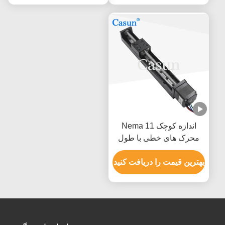
اندازه کوچک Nema 11
محرک های خطی با طول
موتور مرحله ای می تواند
موتور سفارشی CE ROHS
بهترین قیمت را دریافت کنید
ISO باشد