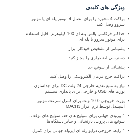
ویژگی های کلیدی
براکت 4 محوره را برای اتصال 4 موتور پله ای یا موتور
سروو وصل کنید
حداکثر فرکانس پالس پله ای 100 کیلوهرتز، قابل استفاده
برای موتور سروو یا پله ای
پشتیبانی از تشخیص خودکار ابزار
دسترسی اضطراری را مجاز کنید
پشتیبانی از سوئیچ حد
براکت چرخ فرمان الکترونیکی را وصل کنید
نیاز به منبع تغذیه خارجی 24 ولت DC برای جداسازی
پورت های USB و خارجی برای پایداری سیستم
پورت خروجی 0-10 ولت برای کنترل سرعت موتور
اسپیندل توسط نرم افزار MACH3
4 ورودی جهانی برای سوئیچ های حد، سوئیچ های توقف،
سوئیچ های پروب، بازنشانی و سایر دستگاه ها
4 رابط خروجی درایو رله ای ایزوله جهانی برای کنترل