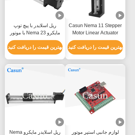
Casun Nema 11 Stepper
ریل اسلایدر با پیچ توپ
Motor Linear Actuator
مایکرو Nema 23 با موتور
0.6A راهنمای خطی اسلاید و
های هیبریدی Nema 23
سکته قابل تنظیم 50mm-
بهترین قیمت را دریافت کنید
بهترین قیمت را دریافت کنید
900mm
لوازم جانبی استپر موتور
ریل اسلایدر مایکرو Nema