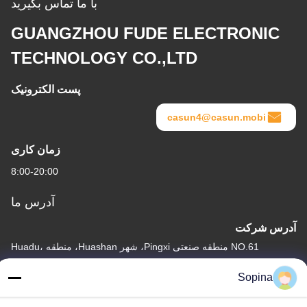
با ما تماس بگیرید
GUANGZHOU FUDE ELECTRONIC
TECHNOLOGY CO.,LTD
پست الکترونیک
casun4@casun.mobi
زمان کاری
8:00-20:00
آدرس ما
آدرس شرکت
NO.61 منطقه صنعتی Pingxi، شهر Huashan، منطقه Huadu،
GUANGZHOU، 510880، چین
Sopina
آدرس کارخانه