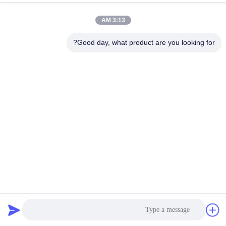
3:13 AM
Good day, what product are you looking for?
کنترلر CNC GRBL لوازم جانبی استپر موتور آردوینو MACH3
لوازم جانبی استپر موتور
2026-04-02
86 نظرات