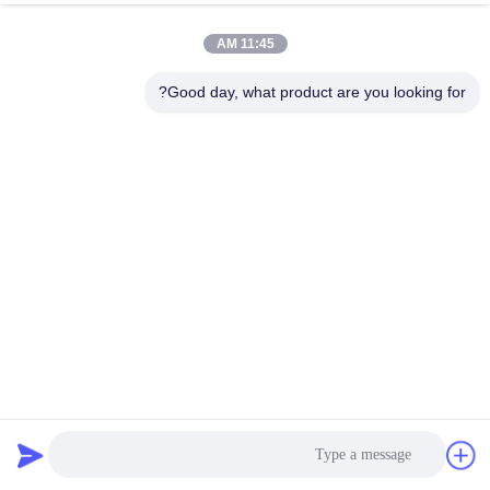
11:45 AM
Good day, what product are you looking for?
موتور 35 میلی متری NEMA 14 دنده پله ای 12 ولت گیربکس
سیاره ای موتور کازون
موتور پله ای دنده ای
2026-04-02
260 نظرات