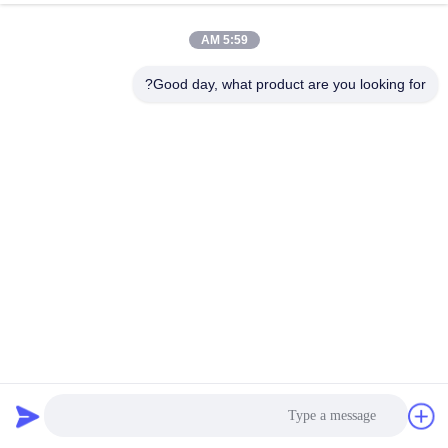
5:59 AM
Good day, what product are you looking for?
0.28A نما 16 استپ موتور کازون 16*16 میلی متر استپر موتور
120mN.M برای استیج نور
استپر موتور هیبریدی
2026-04-02
219 نظرات