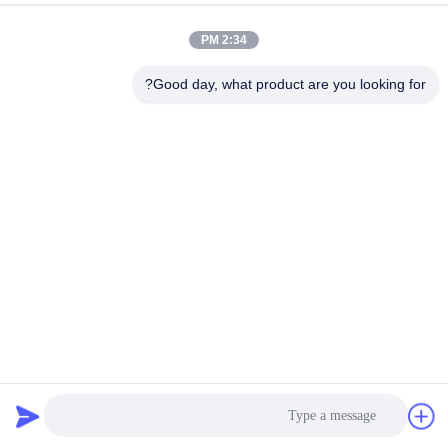
2:34 PM
Good day, what product are you looking for?
موتور پله ای دوقطبی هیبریدی 0.4 آمپری 12 ولتی NEMA 16 2
فاز 39X39x26mm
استپر موتور هیبریدی
2026-04-02
162 نظرات