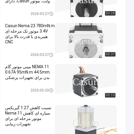
ولت، موتور Casun، دارای
گواهینامه‌های CE و RoHS
برای CNC
موتور پله ای nema 23
00:28
2026-03-27
Casun Nema 23 780mN.m
3.4V موتور تک مرحله ای
هیبریدی با قدرت بالا برای
CNC
موتور پله ای nema 23
00:37
2026-03-27
NEMA 11 مینی موتور گام
0.67A 95mN.m 44.5mm
بدن برای تجهیزات پزشکی
موتور پله ای nema 11
2025-05-20
00:10
نسبت کاهش 1:27 گیربکس
سیاره ای کاهش Nema 11
موتور مرحله ای برای
تجهیزات زیبایی