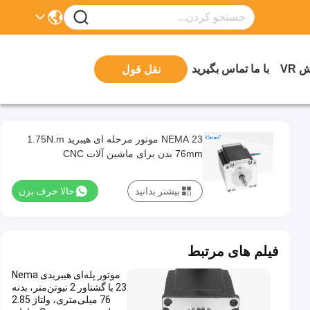
 VR
با ما تماس بگیرید
نقل قول
NEMA 23 موتور مرحله ای هیبرید 1.75N.m
76mm بدن برای ماشین آلات CNC
بیشتر بدانید
حالا حرف بزن
فیلم های مرتبط
موتور پله‌ای هیبریدی Nema
23 با گشتاور 2 نیوتن‌متر، بدنه
76 میلی‌متری، ولتاژ 2.85