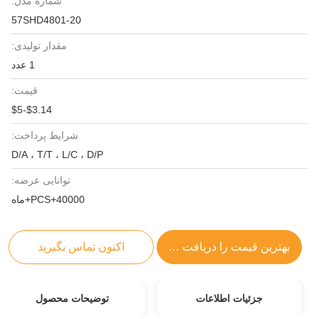
شماره مدل:
57SHD4801-20
مقدار تولیدی:
1 عدد
قیمت:
$3.14-$5
شرایط پرداخت:
D/A ، T/T ، L/C ، D/P
توانایی عرضه:
40000+PCS+ماه
بهترین قیمت را دریافت کنید
اکنون تماس بگیرید
جزئیات اطلاعات
توضیحات محصول