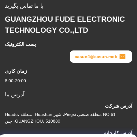
با ما تماس بگیرید
GUANGZHOU FUDE ELECTRONIC
TECHNOLOGY CO.,LTD
پست الکترونیک
casun4@casun.mobi
زمان کاری
8:00-20:00
آدرس ما
آدرس شرکت
NO.61 منطقه صنعتی Pingxi، شهر Huashan، منطقه Huadu،
GUANGZHOU، 510880، چین
آدرس کارخانه