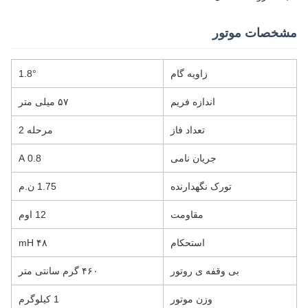
مشخصات موتور
زاویه گام
1.8°
اندازه فریم
۵۷ میلی متر
تعداد فاز
مرحله 2
جریان نامی
0.8 A
تورک نگهدارنده
1.75 ن.م
مقاومت
12 اوم
استحکام
۴۸ mH
بی وقفه ی روتور
۴۶۰ گرم سانتی متر
وزن موتور
1 کیلوگرم