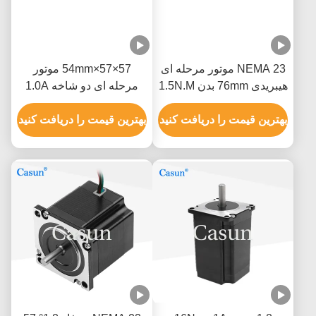
NEMA 23 موتور مرحله ای
57×57×54mm موتور
هیبریدی 76mm بدن 1.5N.M
مرحله ای دو شاخه 1.0A
برای ماشین CNC
0.9N.m NEMA 23 با ابزار
بهترین قیمت را دریافت کنید
دقیق
بهترین قیمت را دریافت کنید