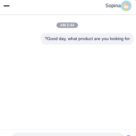
NO.61 منطقه صنعتی Pingxi، شهر Huashan، منطقه Huadu،
Sopina
GUANGZHOU، 510880، چین
تلفن
2:44 AM
86-13539447986
Good day, what product are you looking for?
چین کیفیت خوب استپر موتور هیبریدی تامین کننده. حق چاپ © 2023-
2026 GUANGZHOU FUDE ELECTRONIC TECHNOLOGY
CO.,LTD . تمامی حقوق محفوظ است.
سیاست حفظ حریم خصوصی
|
نقشه سایت