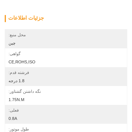
جزئیات اطلاعات
محل منبع:
چین
گواهی:
CE,ROHS,ISO
فرشته قدم:
1.8 درجه
نگه داشتن گشتاور:
1.75N.m
فعلی:
0.8A
طول موتور: