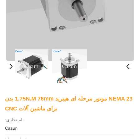
NEMA 23 موتور مرحله ای هیبرید 1.75N.m 76mm بدن
برای ماشین آلات CNC
نام تجاری:
Casun