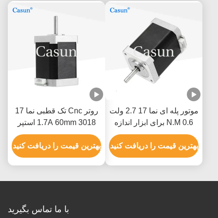
موتور پله ای نما 17 2.7 ولت
روتر Cnc تک قطبی نما 17
0.6 N.M برای ابزار اندازه
1.7A 60mm 3018 استپر
گیری XYZ
موتور Cnc
بهترین قیمت را دریافت کنید
بهترین قیمت را دریافت کنید
با ما تماس بگیرید