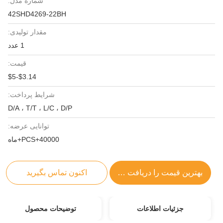
شماره مدل:
42SHD4269-22BH
مقدار تولیدی:
1 عدد
قیمت:
$3.14-$5
شرایط پرداخت:
D/A ، T/T ، L/C ، D/P
توانایی عرضه:
40000+PCS+ماه
بهترین قیمت را دریافت کنید
اکنون تماس بگیرید
جزئیات اطلاعات
توضیحات محصول