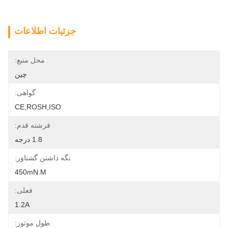
جزئیات اطلاعات
محل منبع:
چین
گواهی:
CE,ROSH,ISO
فرشته قدم:
1.8 درجه
نگه داشتن گشتاور:
450mN.m
فعلی:
1.2A
طول موتور: