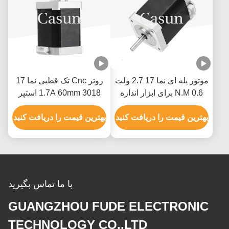
موتور پله ای نما 17 2.7 ولت
روتر Cnc تک قطبی نما 17
0.6 N.M برای ابزار اندازه
1.7A 60mm 3018 استپر
گیری XYZ
موتور Cnc
بهترین قیمت را دریافت کنید
بهترین قیمت را دریافت کنید
با ما تماس بگیرید
GUANGZHOU FUDE ELECTRONIC
TECHNOLOGY CO.,LTD