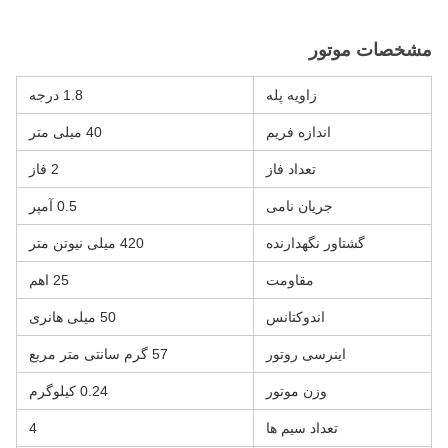
مشخصات موتور
زاویه پله
1.8 درجه
اندازه فریم
40 میلی متر
تعداد فاز
2 فاز
جریان نامی
0.5 آمپر
گشتاور نگهدارنده
420 میلی نیوتن متر
مقاومت
25 اهم
اندوکتانس
50 میلی هانری
اینرسی روتور
57 گرم سانتی متر مربع
وزن موتور
0.24 کیلوگرم
تعداد سیم ها
4