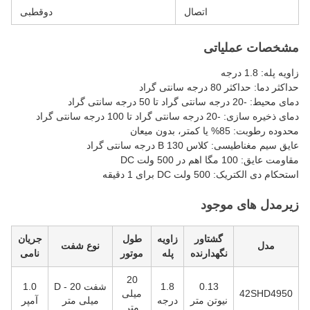
اتصال
دوقطبی
مشخصات عملیاتی
زاویه پله: 1.8 درجه
حداکثر دما: حداکثر 80 درجه سانتی گراد
دمای محیط: -20 درجه سانتی گراد تا 50 درجه سانتی گراد
دمای ذخیره سازی: -20 درجه سانتی گراد تا 100 درجه سانتی گراد
محدوده رطوبت: 85% یا کمتر، بدون میعان
عایق سیم مغناطیسی: کلاس B 130 درجه سانتی گراد
مقاومت عایق: 100 مگا اهم در 500 ولت DC
استحکام دی الکتریک: 500 ولت DC برای 1 دقیقه
زیرمدل های موجود
گشتاور
زاویه
طول
جریان
مدل
نوع شفت
نگهدارنده
پله
موتور
نامی
20
0.13
1.8
شفت D - 20
1.0
42SHD4950
میلی
نیوتن متر
درجه
میلی متر
آمپر
متر