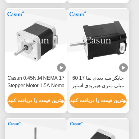
چاپگر سه بعدی نما 17 60
Casun 0.45N.M NEMA 17
میلی متری هیبریدی استپر
Stepper Motor 1.5A Nema
موتور 0.5A 0.78N.M 2 فاز
17 48mm 2 Phase 1.8
بهترین قیمت را دریافت کنید
Degree
بهترین قیمت را دریافت کنید