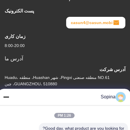
پست الکترونیک
casun4@casun.mobi
زمان کاری
8:00-20:00
آدرس ما
آدرس شرکت
NO.61 منطقه صنعتی Pingxi، شهر Huashan، منطقه Huadu،
GUANGZHOU، 510880، چین
آدرس کارخانه
Sopina
NO.61 منطقه صنعتی Pingxi، شهر Huashan، منطقه Huadu،
GUANGZHOU، 510880، چین
1:26 PM
تلفن
Good day, what product are you looking for?
86-13539447986