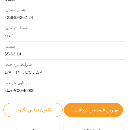
شماره مدل:
42SHD4202-24
مقدار تولیدی:
1 عدد
قیمت:
$3.14-$5
شرایط پرداخت:
D/A ، T/T ، L/C ، D/P
توانایی عرضه:
40000+PCS+ماه
بهترین قیمت را دریافت کنید
اکنون تماس بگیرید