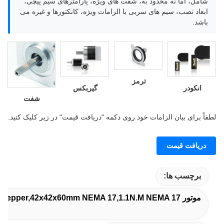
شامل، اما نه محدود به، شفت های ویژه، پارامترهای سیم پیچی،
ابعاد نصب، سیم های سربی با الزامات ویژه، کانکتورها و غیره می
باشد.
ترمز
انکودر
گیربکس
شفت
لطفاً برای بیان الزامات خود روی دکمه "دریافت قیمت" در زیر کلیک کنید.
دریافت قیمت
برچسب ها:
موتور 60mm NEMA 17 Stepper,42x42x60mm NEMA 17,1.1N.M NEMA 17 موتور مرحله ای