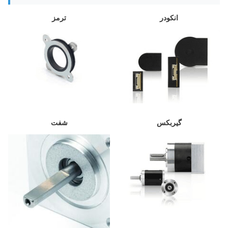
انکودر
ترمز
گیربکس
شفت