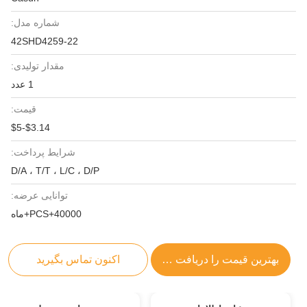
شماره مدل:
42SHD4259-22
مقدار تولیدی:
1 عدد
قیمت:
$3.14-$5
شرایط پرداخت:
D/A ، T/T ، L/C ، D/P
توانایی عرضه:
40000+PCS+ماه
بهترین قیمت را دریافت کنید
اکنون تماس بگیرید