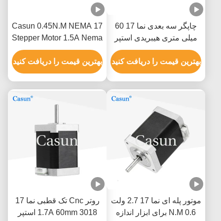
چاپگر سه بعدی نما 17 60
Casun 0.45N.M NEMA 17
میلی متری هیبریدی استپر
Stepper Motor 1.5A Nema
موتور 0.5A 0.78N.M 2 فاز
17 48mm 2 Phase 1.8
بهترین قیمت را دریافت کنید
Degree
بهترین قیمت را دریافت کنید
موتور پله ای نما 17 2.7 ولت
روتر Cnc تک قطبی نما 17
0.6 N.M برای ابزار اندازه
1.7A 60mm 3018 استپر