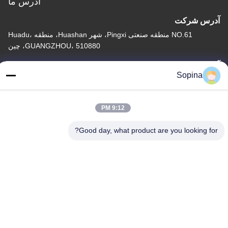
آدرس ما
آدرس شرکت
NO.61 منطقه صنعتی Pingxi، شهر Huashan، منطقه Huadu،
GUANGZHOU، 510880، چین
آدرس کارخانه
Sopina
NO.61 منطقه صنعتی Pingxi، شهر Huashan، منطقه Huadu،
GUANGZHOU، 510880، چین
9:12 PM
تلفن
86-13539447986
Good day, what product are you looking for?
چین کیفیت خوب استپر موتور هیبریدی تامین کننده. حق چاپ © 2023-
2026 GUANGZHOU FUDE ELECTRONIC TECHNOLOGY
CO.,LTD . تمامی حقوق محفوظ است.
سیاست حفظ حریم خصوصی
|
نقشه سایت