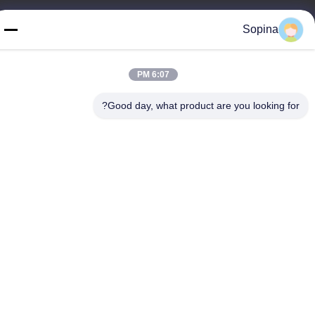
تلفن
Sopina
86-13539447986
6:07 PM
Good day, what product are you looking for?
چین کیفیت خوب استپر موتور هیبریدی تامین کننده. حق چاپ © 2023-
2026 GUANGZHOU FUDE ELECTRONIC TECHNOLOGY
CO.,LTD . تمامی حقوق محفوظ است.
سیاست حفظ حریم خصوصی
|
نقشه سایت