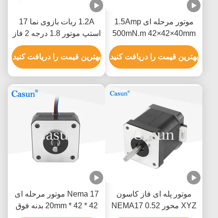
موتور مرحله ای 1.5Amp
1.2A ربات بازوی نما 17
500mN.m 42×42×40mm
استپ موتور 1.8 درجه 2 فاز
NEMA 17 با ISO CE
با دقت بالا
بهترین قیمت را دریافت کنید
بهترین قیمت را دریافت کنید
موتور پله ای فاز کاسون
Nema 17 موتور مرحله ای
XYZ محور NEMA17 0.52
42 * 42 * 20mm بدنه فوق
نیوتن متر
نازک 1.0A 130mN.m برای