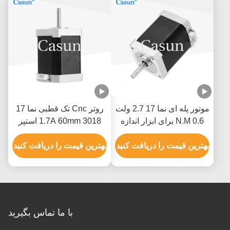
موتور پله ای نما 17 2.7 ولت
روتر Cnc تک قطبی نما 17
0.6 N.M برای ابزار اندازه
1.7A 60mm 3018 استپر
گیری XYZ
موتور Cnc
بهترین قیمت را دریافت کنید
بهترین قیمت را دریافت کنید
با ما تماس بگیرید