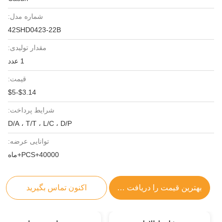
شماره مدل:
42SHD0423-22B
مقدار تولیدی:
1 عدد
قیمت:
$3.14-$5
شرایط پرداخت:
D/A ، T/T ، L/C ، D/P
توانایی عرضه:
40000+PCS+ماه
بهترین قیمت را دریافت کنید
اکنون تماس بگیرید