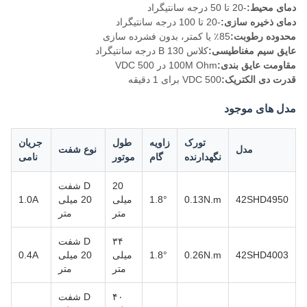
دمای محیط:
-20 تا 50 درجه سانتیگراد
دمای ذخیره سازی:
-20 تا 100 درجه سانتیگراد
محدوده رطوبت:
85٪ یا کمتر، بدون فشرده سازی
عایق سیم مغناطیسی:
کلاس B 130 درجه سانتیگراد
مقاومت عایق بندی:
100M Ohm در 500 VDC
قدرت دی الکتریک:
500 VDC برای 1 دقیقه
مدل های موجود
تورک
زاویه
طول
جریان
مدل
نوع شفت
نگهدارنده
گام
موتور
نامی
20
D شفت
42SHD4950
0.13N.m
1.8°
میلی
20 میلی
1.0A
متر
متر
۳۴
D شفت
42SHD4003
0.26N.m
1.8°
میلی
20 میلی
0.4A
متر
متر
۴۰
D شفت