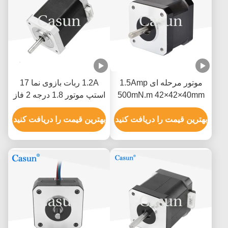
موتور مرحله ای 1.5Amp
1.2A ربات بازوی نما 17
500mN.m 42×42×40mm
استپ موتور 1.8 درجه 2 فاز
NEMA 17 با ISO CE
با دقت بالا
بهترین قیمت را دریافت کنید
بهترین قیمت را دریافت کنید