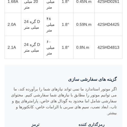
42SHD0261
0.45N.m
1.8°
میلی
20 میلی
1.68A
متر
متر
۴۸
D گره 24
42SHD4425
0.59N.m
1.8°
میلی
2.0A
میلی متر
متر
۶۰
D گره 24
42SHD4813
0.8N.m
1.8°
میلی
2.1A
میلی متر
متر
گزینه های سفارشی سازی
اگر موتور استاندارد ما نمی تواند نیازهای شما را برآورده کند، ما
می توانیم موتور را مطابق با نیازهای شما سفارشی کنیم. محتوای
سفارشی شامل اما محدود به گودال های خاص، پارامترهای پیچ و
تاب، ابعاد نصب، سیم های سربی با الزامات خاص، کانکتورها و
بیشتر.
رمزگذاری کننده
ترمز