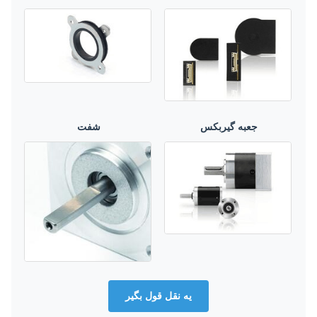
جعبه گیربکس
شفت
يه نقل قول بگير