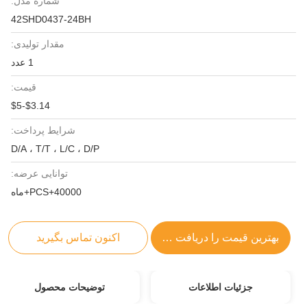
شماره مدل:
42SHD0437-24BH
مقدار تولیدی:
1 عدد
قیمت:
$3.14-$5
شرایط پرداخت:
D/A ، T/T ، L/C ، D/P
توانایی عرضه:
40000+PCS+ماه
بهترین قیمت را دریافت کنید
اکنون تماس بگیرید
جزئیات اطلاعات
توضیحات محصول