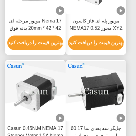
موتور پله ای فاز کاسون
Nema 17 موتور مرحله ای
XYZ محور NEMA17 0.52
42 * 42 * 20mm بدنه فوق
نیوتن متر
نازک 1.0A 130mN.m برای
بهترین قیمت را دریافت کنید
تجهیزات پزشکی
بهترین قیمت را دریافت کنید
چاپگر سه بعدی نما 17 60
Casun 0.45N.M NEMA 17
میلی متری هیبریدی استپر
Stepper Motor 1.5A Nema