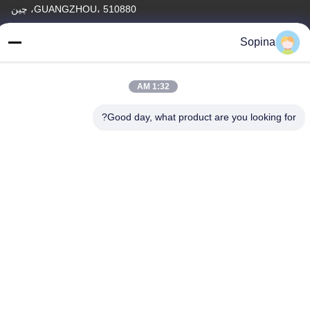
GUANGZHOU، 510880، چین
آدرس کارخانه
Sopina
NO.61 منطقه صنعتی Pingxi، شهر Huashan، منطقه Huadu،
GUANGZHOU، 510880، چین
1:32 AM
تلفن
86-13539447986
Good day, what product are you looking for?
چین کیفیت خوب استپر موتور هیبریدی تامین کننده. حق چاپ © 2023-
2026 GUANGZHOU FUDE ELECTRONIC TECHNOLOGY
CO.,LTD . تمامی حقوق محفوظ است.
سیاست حفظ حریم خصوصی
|
نقشه سایت