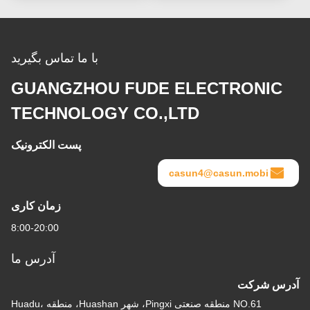
با ما تماس بگیرید
GUANGZHOU FUDE ELECTRONIC
TECHNOLOGY CO.,LTD
پست الکترونیک
casun4@casun.mobi
زمان کاری
8:00-20:00
آدرس ما
آدرس شرکت
NO.61 منطقه صنعتی Pingxi، شهر Huashan، منطقه Huadu،