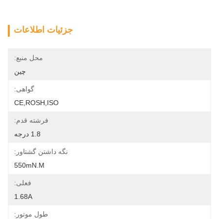
جزئیات اطلاعات
محل منبع:
چین
گواهی:
CE,ROSH,ISO
فرشته قدم:
1.8 درجه
نگه داشتن گشتاور:
550mN.m
فعلی:
1.68A
طول موتور: