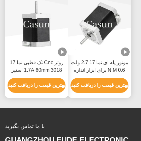
موتور پله ای نما 17 2.7 ولت
روتر Cnc تک قطبی نما 17
0.6 N.M برای ابزار اندازه
1.7A 60mm 3018 استپر
گیری XYZ
موتور Cnc
بهترین قیمت را دریافت کنید
بهترین قیمت را دریافت کنید
با ما تماس بگیرید
GUANGZHOU FUDE ELECTRONIC