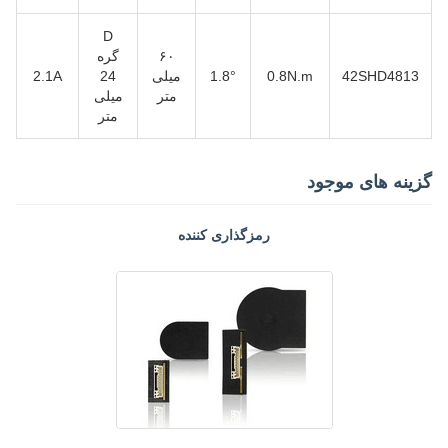
D
۶۰
گره
42SHD4813
0.8N.m
1.8°
میلی
24
2.1A
متر
میلی
متر
گزینه های موجود
رمزگذاری کننده