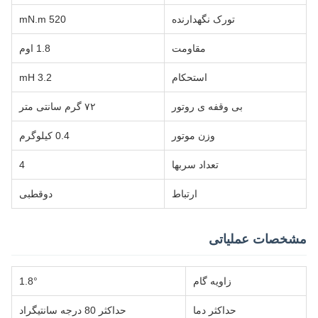
تورک نگهدارنده
520 mN.m
مقاومت
1.8 اوم
استحکام
3.2 mH
بی وقفه ی روتور
۷۲ گرم سانتی متر
وزن موتور
0.4 کیلوگرم
تعداد سربها
4
ارتباط
دوقطبی
مشخصات عملیاتی
زاویه گام
1.8°
حداکثر دما
حداکثر 80 درجه سانتیگراد