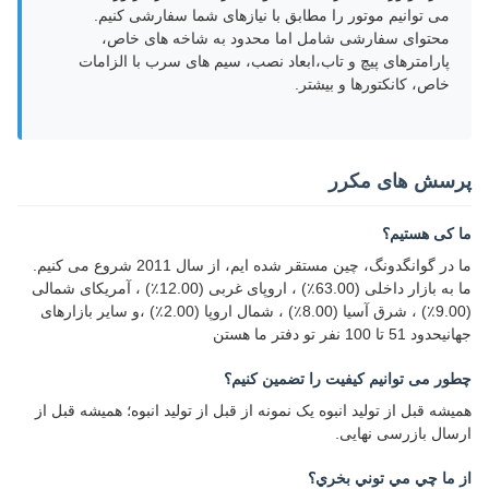
می توانیم موتور را مطابق با نیازهای شما سفارشی کنیم.
محتوای سفارشی شامل اما محدود به شاخه های خاص،
پارامترهای پیچ و تاب،ابعاد نصب، سیم های سرب با الزامات
خاص، کانکتورها و بیشتر.
پرسش های مکرر
ما کی هستیم؟
ما در گوانگدونگ، چین مستقر شده ایم، از سال 2011 شروع می کنیم.
ما به بازار داخلی (63.00٪) ، اروپای غربی (12.00٪) ، آمریکای شمالی
(9.00٪) ، شرق آسیا (8.00٪) ، شمال اروپا (2.00٪) ،و سایر بازارهای
جهانیحدود 51 تا 100 نفر تو دفتر ما هستن
چطور می توانیم کیفیت را تضمین کنیم؟
همیشه قبل از تولید انبوه یک نمونه از قبل از تولید انبوه؛ همیشه قبل از
ارسال بازرسی نهایی.
از ما چي مي توني بخري؟