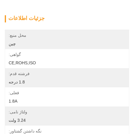
جزئیات اطلاعات
محل منبع:
چین
گواهی:
CE,ROHS,ISO
فرشته قدم:
1.8 درجه
فعلی:
1.8A
ولتاژ نامی:
3.24 ولت
نگه داشتن گشتاور: