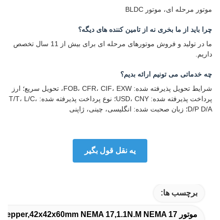
موتور مرحله ای، موتور BLDC
چرا باید از ما بخری نه از تامین کننده های دیگه؟
ما در تولید و فروش موتورهای مرحله ای برای بیش از 11 سال تخصص
داریم.
چه خدماتی می تونیم ارائه بدیم؟
شرایط تحویل پذیرفته شده: FOB، CFR، CIF، EXW، تحویل سریع؛ ارز
پرداخت پذیرفته شده: USD، CNY؛ نوع پرداخت پذیرفته شده: T/T، L/C،
D/P D/A؛ زبان صحبت شده: انگلیسی، چینی، ژاپنی
يه نقل قول بگير
برچسب ها:
موتور 60mm NEMA 17 Stepper,42x42x60mm NEMA 17,1.1N.M NEMA 17 موتور مرحله ای