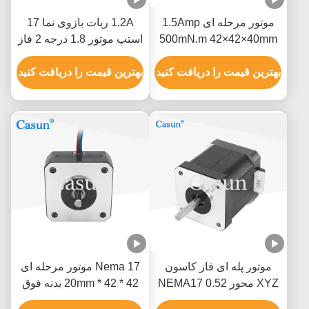
موتور مرحله ای 1.5Amp
1.2A ربات بازوی نما 17
500mN.m 42×42×40mm
استپ موتور 1.8 درجه 2 فاز
NEMA 17 با ISO CE
با دقت بالا
بهترین قیمت را دریافت کنید
بهترین قیمت را دریافت کنید
موتور پله ای فاز کاسون
Nema 17 موتور مرحله ای
XYZ محور NEMA17 0.52
42 * 42 * 20mm بدنه فوق
نیوتن متر
نازک 1.0A 130mN.m برای