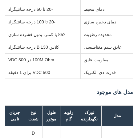
دمای محیط
-20 تا 50 درجه سانتیگراد
دمای ذخیره سازی
-20 تا 100 درجه سانتیگراد
محدوده رطوبت
85٪ یا کمتر، بدون فشرده سازی
عایق سیم مغناطیسی
کلاس B 130 درجه سانتیگراد
مقاومت عایق
100M Ohm در 500 VDC
قدرت دی الکتریک
500 VDC برای 1 دقیقه
مدل های موجود
تورک
زاویه
طول
نوع
جریان
مدل
نگهدارنده
گام
موتور
شفت
نامی
D