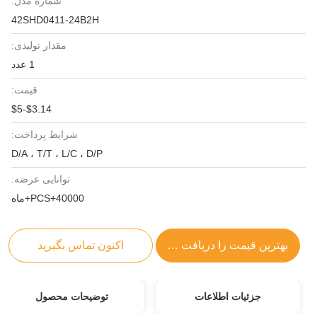
شماره مدل:
42SHD0411-24B2H
مقدار تولیدی:
1 عدد
قیمت:
$3.14-$5
شرایط پرداخت:
D/A ، T/T ، L/C ، D/P
توانایی عرضه:
40000+PCS+ماه
بهترین قیمت را دریافت کنید
اکنون تماس بگیرید
جزئیات اطلاعات
توضیحات محصول