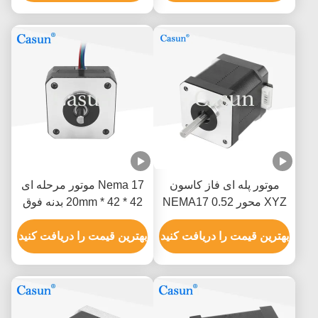
موتور پله ای فاز کاسون
Nema 17 موتور مرحله ای
XYZ محور NEMA17 0.52
42 * 42 * 20mm بدنه فوق
نیوتن متر
نازک 1.0A 130mN.m برای
بهترین قیمت را دریافت کنید
تجهیزات پزشکی
بهترین قیمت را دریافت کنید