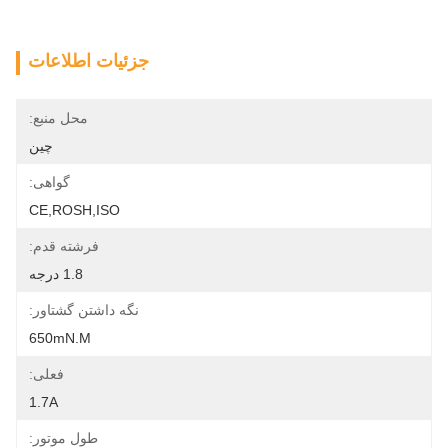
جزئیات اطلاعات
محل منبع:
چین
گواهی:
CE,ROSH,ISO
فرشته قدم:
1.8 درجه
نگه داشتن گشتاور:
650mN.m
فعلی:
1.7A
طول موتور: