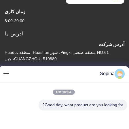
زمان کاری
8:00-20:00
آدرس ما
آدرس شرکت
NO.61 منطقه صنعتی Pingxi، شهر Huashan، منطقه Huadu،
GUANGZHOU، 510880، چین
آدرس کارخانه
Sopina
NO.61 منطقه صنعتی Pingxi، شهر Huashan، منطقه Huadu،
GUANGZHOU، 510880، چین
10:04 PM
تلفن
86-13539447986
Good day, what product are you looking for?