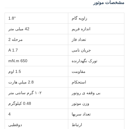
مشخصات موتور
زاویه گام
1.8°
اندازه فریم
42 میلی متر
تعداد فاز
مرحله 2
جریان نامی
1.7 A
تورک نگهدارنده
650 mN.m
مقاومت
1.5 اوم
استحکام
2.8 ميلي هارت
بی وقفه ی روتور
۱۰۲ گرم سانتی متر
وزن موتور
0.48 کيلوگرم
تعداد سربها
4
ارتباط
دوقطبی