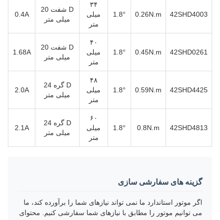
۳۴
D شفت 20
42SHD4003
0.26N.m
1.8°
میلی
0.4A
میلی متر
متر
۴۰
D شفت 20
42SHD0261
0.45N.m
1.8°
میلی
1.68A
میلی متر
متر
۴۸
D گره 24
42SHD4425
0.59N.m
1.8°
میلی
2.0A
میلی متر
متر
۶۰
D گره 24
42SHD4813
0.8N.m
1.8°
میلی
2.1A
میلی متر
متر
گزینه های سفارشی سازی
اگر موتور استاندارد ما نمی تواند نیازهای شما را برآورده کند، ما
می توانیم موتور را مطابق با نیازهای شما سفارشی کنیم. محتوای