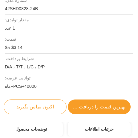
شماره مدل:
42SHD0828-24B
مقدار تولیدی:
1 عدد
قیمت:
$3.14-$5
شرایط پرداخت:
D/A ، T/T ، L/C ، D/P
توانایی عرضه:
40000+PCS+ماه
بهترین قیمت را دریافت کنید
اکنون تماس بگیرید
جزئیات اطلاعات
توضیحات محصول