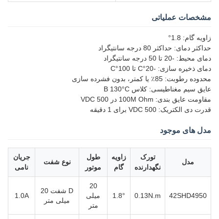
مشخصات عملیاتی
زاویه گام: 1.8°
حداکثر دمای: حداکثر 80 درجه سانتیگراد
دمای محیط: -20 تا 50 درجه سانتیگراد
دمای ذخیره سازی: -20°C تا 100°C
محدوده رطوبت: 85٪ یا کمتر، بدون فشرده سازی
عایق سیم مغناطیسی: کلاس B 130°C
مقاومت عایق بندی: 100M Ohm در 500 VDC
قدرت دی الکتریک: 500 VDC برای 1 دقیقه
مدل های موجود
تورک
زاویه
طول
جریان
مدل
نوع شفت
نگهدارنده
گام
موتور
نامی
20
D شفت 20
42SHD4950
0.13N.m
1.8°
میلی
1.0A
میلی متر
متر