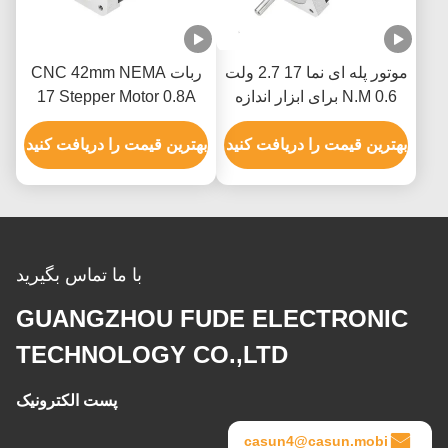
موتور پله ای نما 17 2.7 ولت
ربات CNC 42mm NEMA
0.6 N.M برای ابزار اندازه
17 Stepper Motor 0.8A
گیری XYZ
700mN.M Casun Stepper
بهترین قیمت را دریافت کنید
Motor
بهترین قیمت را دریافت کنید
با ما تماس بگیرید
GUANGZHOU FUDE ELECTRONIC
TECHNOLOGY CO.,LTD
پست الکترونیک
casun4@casun.mobi