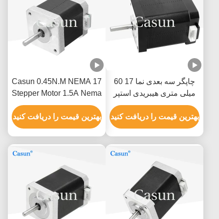
چاپگر سه بعدی نما 17 60
Casun 0.45N.M NEMA 17
میلی متری هیبریدی استپر
Stepper Motor 1.5A Nema
موتور 0.5A 0.78N.M 2 فاز
17 48mm 2 Phase 1.8
بهترین قیمت را دریافت کنید
Degree
بهترین قیمت را دریافت کنید