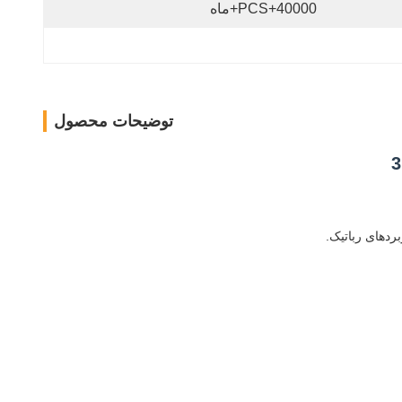
40000+PCS+ماه
توضیحات محصول
ردهای رباتیک.