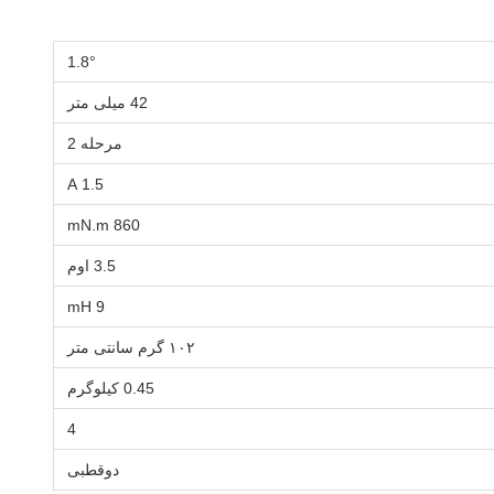
1.8°
42 میلی متر
مرحله 2
1.5 A
860 mN.m
3.5 اوم
9 mH
۱۰۲ گرم سانتی متر
0.45 کیلوگرم
4
دوقطبی