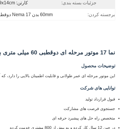
جزئیات بسته بندی:
کارتن: 36x29x14cm
برجسته کردن:
60mm بدن Nema 17 دوقطبی
نما 17 موتور مرحله ای دوقطبی 60 میلی متری بدن 1.5A 4 سیم کانکتور برای دستگاه پزشکی چاپگر 3D
توضیحات محصول
این موتور مرحله ای عمر طولانی و قابلیت اطمینان بالایی را دارد، که
توانایی های شرکت
قبول قرارداد تولید
جستجوی فرصت های مشارکت
متخصص راه حل های پیشبرد حرفه ای
در چين 12 سال کار کرده و به بيش از 800 مشتري خدمت کرده