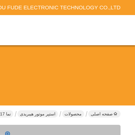
U FUDE ELECTRONIC TECHNOLOGY CO.,LTD
صفحه اصلی
محصولات
استپر موتور هیبریدی
نما 17 موتور مرحله ای دوقطبی 60 میلی متری بدن 1.5A 4 سیم کانکتور برای دستگاه پزشکی چاپگر 3D