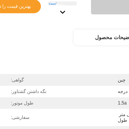
بهترین قیمت را د
ضیحات محصول
چین
گواهی:
نگه داشتن گشتاور:
1.5a
طول موتور:
شفت مسطح فرز 24 میلی متر 
سفارشی:
طول