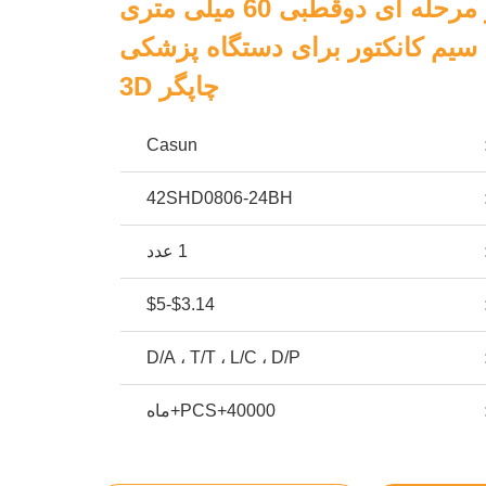
نما 17 موتور مرحله ای دوقطبی 60 میلی متری
بدن 1.5A 4 سیم کانکتور برای دستگاه پزشکی
چاپگر 3D
Casun
42SHD0806-24BH
1 عدد
$3.14-$5
D/A ، T/T ، L/C ، D/P
40000+PCS+ماه