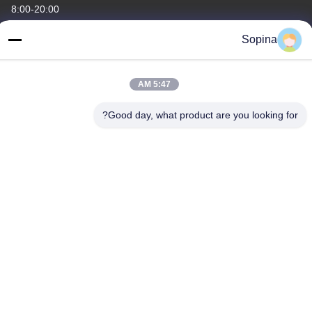
8:00-20:00
Sopina
آدرس ما
آدرس شرکت
5:47 AM
NO.61 منطقه صنعتی Pingxi، شهر Huashan، منطقه Huadu،
GUANGZHOU، 510880، چین
Good day, what product are you looking for?
آدرس کارخانه
NO.61 منطقه صنعتی Pingxi، شهر Huashan، منطقه Huadu،
GUANGZHOU، 510880، چین
تلفن
86-13539447986
چین کیفیت خوب استپر موتور هیبریدی تامین کننده. حق چاپ © 2023-
2026 GUANGZHOU FUDE ELECTRONIC TECHNOLOGY