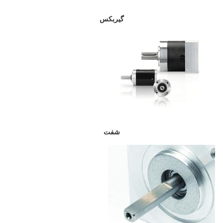
گیربکس
شفت