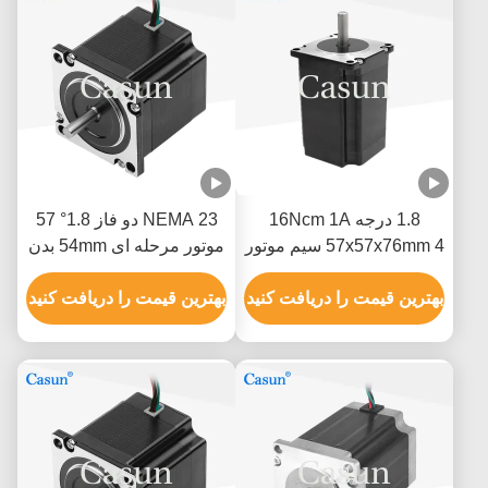
1.8 درجه 16Ncm 1A
NEMA 23 دو فاز 1.8° 57
57x57x76mm 4 سیم موتور
موتور مرحله ای 54mm بدن
گام Nema 23 برای
2.8A ماشین آلات نساجی
اتوماسیون مکانیکی
بهترین قیمت را دریافت کنید
بهترین قیمت را دریافت کنید