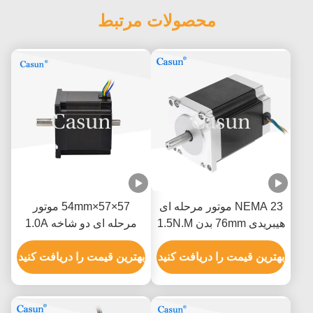
محصولات مرتبط
NEMA 23 موتور مرحله ای
57×57×54mm موتور
هیبریدی 76mm بدن 1.5N.M
مرحله ای دو شاخه 1.0A
برای ماشین CNC
0.9N.m NEMA 23 با ابزار
بهترین قیمت را دریافت کنید
دقیق
بهترین قیمت را دریافت کنید