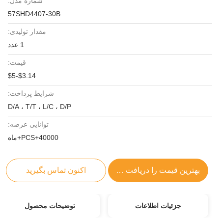
شماره مدل:
57SHD4407-30B
مقدار تولیدی:
1 عدد
قیمت:
$3.14-$5
شرایط پرداخت:
D/A ، T/T ، L/C ، D/P
توانایی عرضه:
40000+PCS+ماه
بهترین قیمت را دریافت کنید
اکنون تماس بگیرید
جزئیات اطلاعات
توضیحات محصول