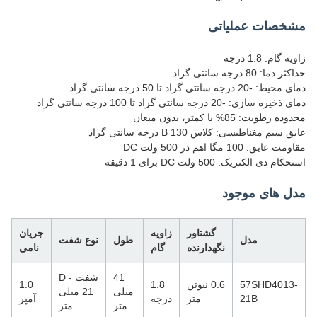
مشخصات عملیاتی
زاویه گام: 1.8 درجه
حداکثر دما: 80 درجه سانتی گراد
دمای محیط: -20 درجه سانتی گراد تا 50 درجه سانتی گراد
دمای ذخیره سازی: -20 درجه سانتی گراد تا 100 درجه سانتی گراد
محدوده رطوبت: 85% یا کمتر، بدون میعان
عایق سیم مغناطیسی: کلاس B 130 درجه سانتی گراد
مقاومت عایق: 100 مگا اهم در 500 ولت DC
استحکام دی الکتریک: 500 ولت DC برای 1 دقیقه
مدل های موجود
گشتاور
زاویه
جریان
مدل
طول
نوع شفت
نگهدارنده
گام
نامی
41
شفت D -
57SHD4013-
0.6 نیوتن
1.8
1.0
میلی
21 میلی
21B
متر
درجه
آمپر
متر
متر