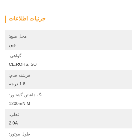
جزئیات اطلاعات
محل منبع:
چین
گواهی:
CE,ROHS,ISO
فرشته قدم:
1.8 درجه
نگه داشتن گشتاور:
1200mN.m
فعلی:
2.0A
طول موتور: