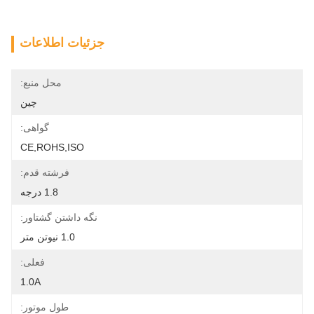
جزئیات اطلاعات
محل منبع:
چین
گواهی:
CE,ROHS,ISO
فرشته قدم:
1.8 درجه
نگه داشتن گشتاور:
1.0 نیوتن متر
فعلی:
1.0A
طول موتور: