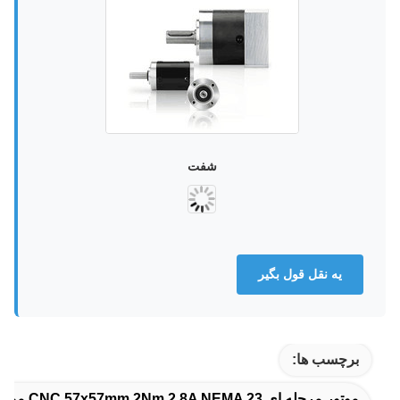
شفت
يه نقل قول بگير
برچسب ها:
موتور مرحله ای CNC 57x57mm,2Nm 2.8A NEMA 23 موتور مرحله ای,2.8A 3.2V NEMA 23 موتور مرحله ای