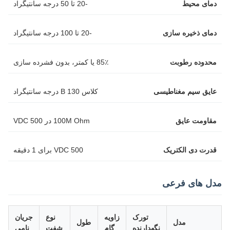
دمای محیط
-20 تا 50 درجه سانتیگراد
دمای ذخیره سازی
-20 تا 100 درجه سانتیگراد
محدوده رطوبت
85٪ یا کمتر، بدون فشرده سازی
عایق سیم مغناطیسی
کلاس B 130 درجه سانتیگراد
مقاومت عایق
100M Ohm در 500 VDC
قدرت دی الکتریک
500 VDC برای 1 دقیقه
مدل های فرعی
تورک
زاویه
نوع
جریان
مدل
طول
نگهدارنده
گام
شفت
نامی