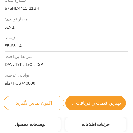
شماره مدل:
57SHD4411-21BH
مقدار تولیدی:
1 عدد
قیمت:
$3.14-$5
شرایط پرداخت:
D/A ، T/T ، L/C ، D/P
توانایی عرضه:
40000+PCS+ماه
بهترین قیمت را دریافت کنید
اکنون تماس بگیرید
جزئیات اطلاعات
توضیحات محصول