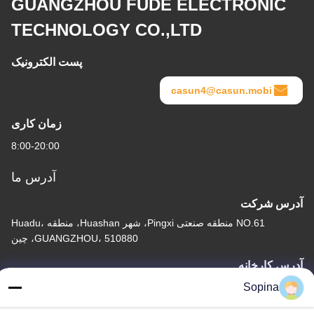
GUANGZHOU FUDE ELECTRONIC
TECHNOLOGY CO.,LTD
پست الکترونیک
casun4@casun.mobi
زمان کاری
8:00-20:00
آدرس ما
آدرس شرکت
NO.61 منطقه صنعتی Pingxi، شهر Huashan، منطقه Huadu،
GUANGZHOU، 510880، چین
آدرس کارخانه
NO.61 منطقه صنعتی Pingxi، شهر Huashan، منطقه Huadu،
Sopina
GUANGZHOU، 510880، چین