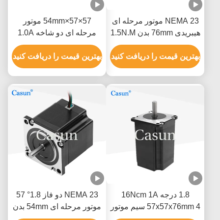
NEMA 23 موتور مرحله ای
57×57×54mm موتور
هیبریدی 76mm بدن 1.5N.M
مرحله ای دو شاخه 1.0A
برای ماشین CNC
0.9N.m NEMA 23 با ابزار
بهترین قیمت را دریافت کنید
دقیق
بهترین قیمت را دریافت کنید
1.8 درجه 16Ncm 1A
NEMA 23 دو فاز 1.8° 57
57x57x76mm 4 سیم موتور
موتور مرحله ای 54mm بدن
گام Nema 23 برای
2.8A ماشین آلات نساجی