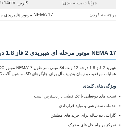
جزئیات بسته بندی:
کارتن: 36x29x14cm
برجسته کردن:
NEMA 17 موتور هایبریدی مرحله ای
NEMA 17 موتور مرحله ای هیبریدی 2 فاز 1.8 درجه 12 ولت 34 میلی متر طول موتور مرحله ای DC
عملیات موقعیت و زمان بندیایده آل برای چاپگرهای 3D، ماشین آلات CNC، تجهیزات پزشکی، تجهیزات اتوماسیون و ماشین آلات نساجی.
ویژگی های کلیدی
نسخه های دوقطبی یا تک قطبی در دسترس است
خدمات سفارشی و تولید قراردادی
گارانتی ده ساله برای خرید های مطمئن
تمرکز بر راه حل های محرک