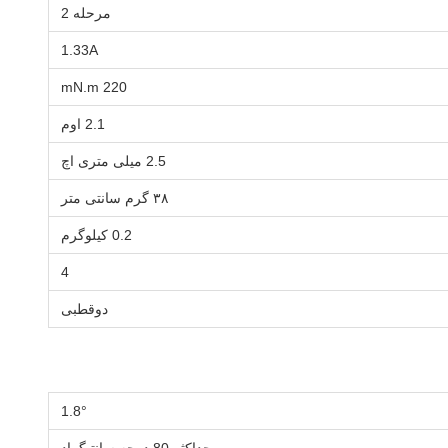
مرحله 2
1.33A
220 mN.m
2.1 اوم
2.5 میلی متری اچ
۳۸ گرم سانتی متر
0.2 کیلوگرم
4
دوقطبی
1.8°