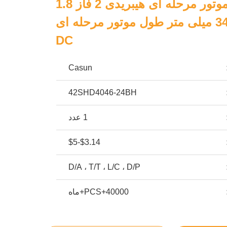
NEMA 17 موتور مرحله ای هیبریدی 2 فاز 1.8
درجه 12 ولت 34 میلی متر طول موتور مرحله ای
DC
Casun
42SHD4046-24BH
1 عدد
$3.14-$5
D/A ، T/T ، L/C ، D/P
40000+PCS+ماه