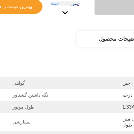
بهترین قیمت را د
ضیحات محصول
چین
گواهی:
نگه داشتن گشتاور:
1.33
طول موتور:
شفت مسطح فرز 24 میلی متر 
سفارشی:
طول