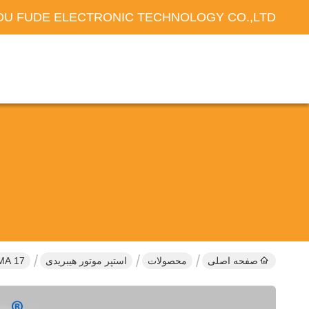
U FUDE ELECTRONIC TECHNOLOGY CO.,LTD
صفحه اصلی
محصولات
استپر موتور هیبریدی
NEMA 17 موتور مرحله ای هیبریدی 2 فاز 1.8 درجه 12 ولت