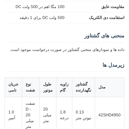
مقاومت عایق
100 مگا اهم در 500 ولت DC
استقامت دی الکتریک
500 ولت DC برای 1 دقیقه
منحنی های گشتاور
داده ها و نمودارهای منحنی گشتاور در صورت درخواست موجود است.
زیرمدل ها
گشتاور
زاویه
طول
نوع
جریان
مدل
نگهدارنده
گام
موتور
شفت
نامی
شفت
D -
20
1.0
1.8
0.13
42SHD4950
میلی
20
نیوتن متر
درجه
آمپر
متر
میلی
متر