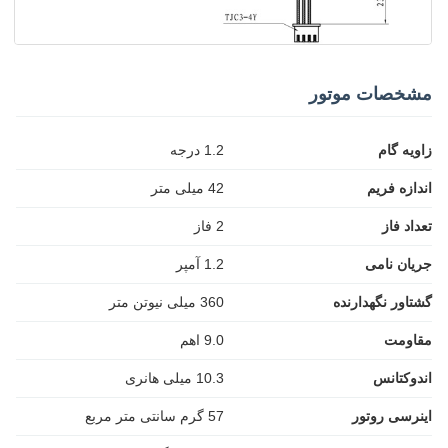
مشخصات موتور
زاویه گام
1.2 درجه
اندازه فریم
42 میلی متر
تعداد فاز
2 فاز
جریان نامی
1.2 آمپر
گشتاور نگهدارنده
360 میلی نیوتن متر
مقاومت
9.0 اهم
اندوکتانس
10.3 میلی هانری
اینرسی روتور
57 گرم سانتی متر مربع