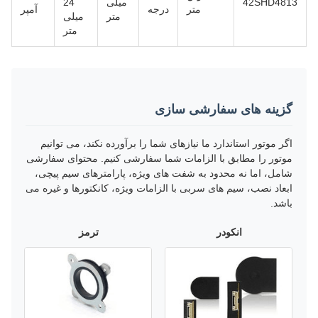
42SHD4813
میلی
24
متر
درجه
آمپر
متر
میلی
متر
گزینه های سفارشی سازی
اگر موتور استاندارد ما نیازهای شما را برآورده نکند، می توانیم
موتور را مطابق با الزامات شما سفارشی کنیم. محتوای سفارشی
شامل، اما نه محدود به شفت های ویژه، پارامترهای سیم پیچی،
ابعاد نصب، سیم های سربی با الزامات ویژه، کانکتورها و غیره می
باشد.
انکودر
ترمز