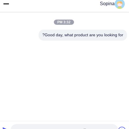
Sopina
NO.61 منطقه صنعتی Pingxi، شهر Huashan، منطقه Huadu،
GUANGZHOU، 510880، چین
تلفن
3:32 PM
86-13539447986
Good day, what product are you looking for?
چین کیفیت خوب استپر موتور هیبریدی تامین کننده. حق چاپ © 2023-
2026 GUANGZHOU FUDE ELECTRONIC TECHNOLOGY
CO.,LTD . تمامی حقوق محفوظ است.
سیاست حفظ حریم خصوصی
|
نقشه سایت