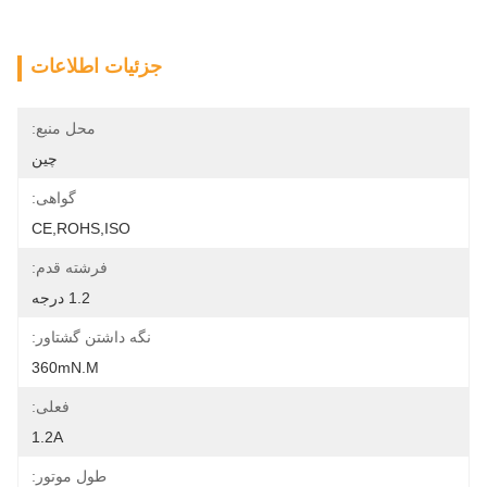
جزئیات اطلاعات
محل منبع:
چین
گواهی:
CE,ROHS,ISO
فرشته قدم:
1.2 درجه
نگه داشتن گشتاور:
360mN.m
فعلی:
1.2A
طول موتور: