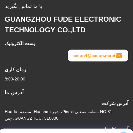
با ما تماس بگیرید
GUANGZHOU FUDE ELECTRONIC
TECHNOLOGY CO.,LTD
پست الکترونیک
casun4@casun.mobi
زمان کاری
8:00-20:00
آدرس ما
آدرس شرکت
NO.61 منطقه صنعتی Pingxi، شهر Huashan، منطقه Huadu،
GUANGZHOU، 510880، چین
آدرس کارخانه