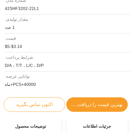
شماره مدل:
42SHF3202-22L1
مقدار تولیدی:
1 عدد
قیمت:
$3.14-$5
شرایط پرداخت:
D/A ، T/T ، L/C ، D/P
توانایی عرضه:
40000+PCS+ماه
بهترین قیمت را دریافت کنید
اکنون تماس بگیرید
جزئیات اطلاعات
توضیحات محصول