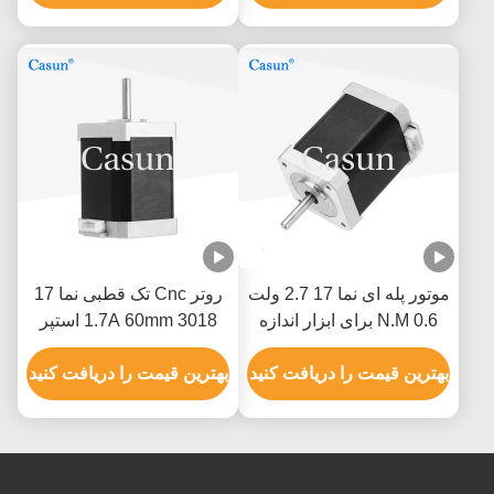
موتور پله ای نما 17 2.7 ولت
روتر Cnc تک قطبی نما 17
0.6 N.M برای ابزار اندازه
1.7A 60mm 3018 استپر
گیری XYZ
موتور Cnc
بهترین قیمت را دریافت کنید
بهترین قیمت را دریافت کنید