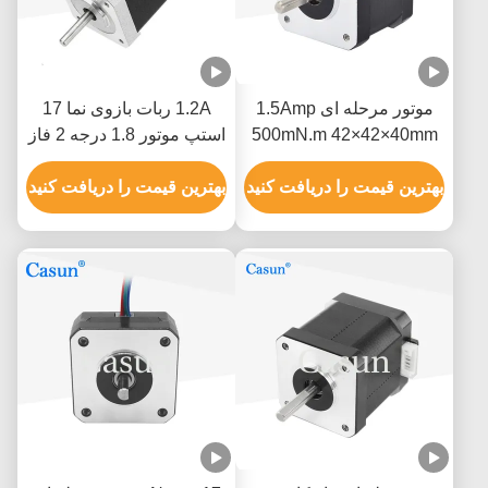
موتور مرحله ای 1.5Amp
1.2A ربات بازوی نما 17
500mN.m 42×42×40mm
استپ موتور 1.8 درجه 2 فاز
NEMA 17 با ISO CE
با دقت بالا
بهترین قیمت را دریافت کنید
بهترین قیمت را دریافت کنید