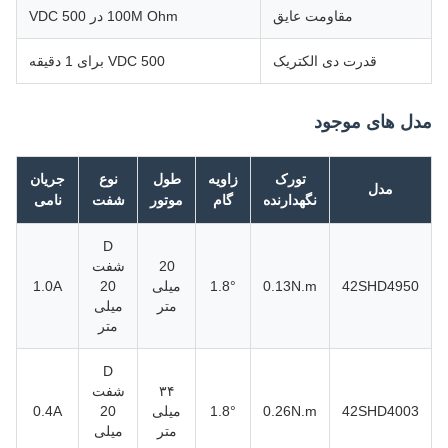
مقاومت عایق
100M Ohm در 500 VDC
قدرت دی الکتریک
500 VDC برای 1 دقیقه
مدل های موجود
تورک
زاویه
طول
نوع
جریان
مدل
نگهدارنده
گام
موتور
شفت
نامی
D
20
شفت
42SHD4950
0.13N.m
1.8°
میلی
20
1.0A
متر
میلی
متر
D
۳۴
شفت
42SHD4003
0.26N.m
1.8°
میلی
20
0.4A
متر
میلی