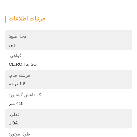
جزئیات اطلاعات
محل منبع:
چین
گواهی:
CE,ROHS,ISO
فرشته قدم:
1.8 درجه
نگه داشتن گشتاور:
418 متر
فعلی:
1.0A
طول موتور: