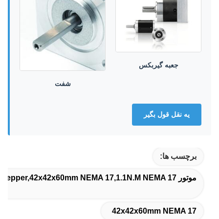
جعبه گیربکس
شفت
يه نقل قول بگير
برچسب ها:
موتور 60mm NEMA 17 Stepper,42x42x60mm NEMA 17,1.1N.M NEMA 17 موتور مرحله ای
42x42x60mm NEMA 17