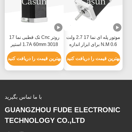
موتور پله ای نما 17 2.7 ولت
روتر Cnc تک قطبی نما 17
0.6 N.M برای ابزار اندازه
1.7A 60mm 3018 استپر
گیری XYZ
موتور Cnc
بهترین قیمت را دریافت کنید
بهترین قیمت را دریافت کنید
با ما تماس بگیرید
GUANGZHOU FUDE ELECTRONIC
TECHNOLOGY CO.,LTD