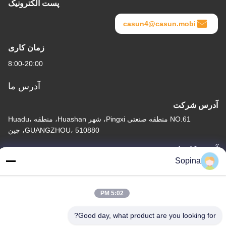
پست الکترونیک
casun4@casun.mobi
زمان کاری
8:00-20:00
آدرس ما
آدرس شرکت
NO.61 منطقه صنعتی Pingxi، شهر Huashan، منطقه Huadu،
GUANGZHOU، 510880، چین
آدرس کارخانه
Sopina
NO.61 منطقه صنعتی Pingxi، شهر Huashan، منطقه Huadu،
GUANGZHOU، 510880، چین
تلفن
5:02 PM
86-13539447986
Good day, what product are you looking for?