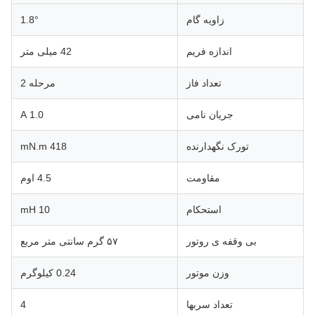
زاویه گام
1.8°
اندازه فریم
42 میلی متر
تعداد فاز
مرحله 2
جریان نامی
1.0 A
تورک نگهدارنده
418 mN.m
مقاومت
4.5 اوم
استحکام
10 mH
بی وقفه ی روتور
۵۷ گرم سانتی متر مربع
وزن موتور
0.24 کیلوگرم
تعداد سربها
4