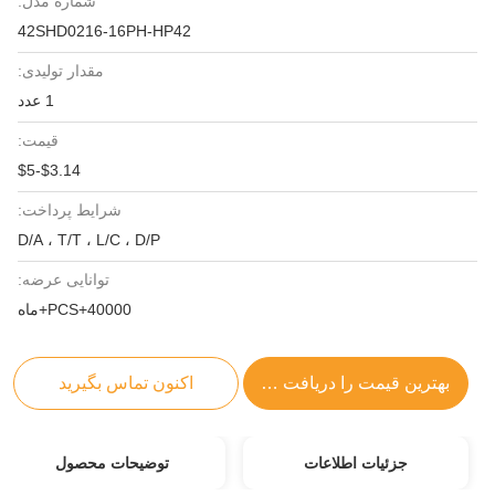
شماره مدل:
42SHD0216-16PH-HP42
مقدار تولیدی:
1 عدد
قیمت:
$3.14-$5
شرایط پرداخت:
D/A ، T/T ، L/C ، D/P
توانایی عرضه:
40000+PCS+ماه
بهترین قیمت را دریافت کنید
اکنون تماس بگیرید
جزئیات اطلاعات
توضیحات محصول