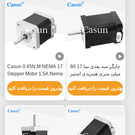
چاپگر سه بعدی نما 17 60
Casun 0.45N.M NEMA 17
میلی متری هیبریدی استپر
Stepper Motor 1.5A Nema
موتور 0.5A 0.78N.M 2 فاز
17 48mm 2 Phase 1.8
بهترین قیمت را دریافت کنید
Degree
بهترین قیمت را دریافت کنید