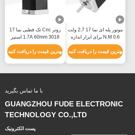
موتور پله ای نما 17 2.7 ولت
روتر Cnc تک قطبی نما 17
0.6 N.M برای ابزار اندازه
1.7A 60mm 3018 استپر
گیری XYZ
موتور Cnc
بهترین قیمت را دریافت کنید
بهترین قیمت را دریافت کنید
با ما تماس بگیرید
GUANGZHOU FUDE ELECTRONIC
TECHNOLOGY CO.,LTD
پست الکترونیک