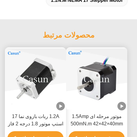
1.1N.M NEMA 17 Stepper Motor
محصولات مرتبط
موتور مرحله ای 1.5Amp
1.2A ربات بازوی نما 17
500mN.m 42×42×40mm
استپ موتور 1.8 درجه 2 فاز
NEMA 17 با ISO CE
با دقت بالا