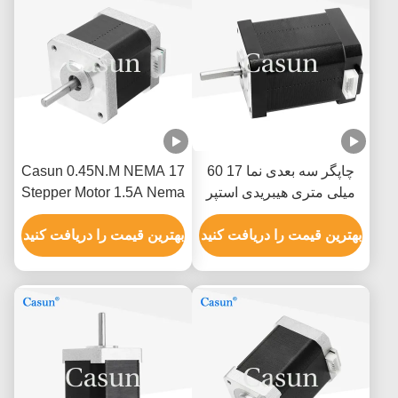
چاپگر سه بعدی نما 17 60
Casun 0.45N.M NEMA 17
میلی متری هیبریدی استپر
Stepper Motor 1.5A Nema
موتور 0.5A 0.78N.M 2 فاز
17 48mm 2 Phase 1.8
بهترین قیمت را دریافت کنید
Degree
بهترین قیمت را دریافت کنید