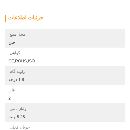
جزئیات اطلاعات
محل منبع:
چین
گواهی:
CE,ROHS,ISO
زاویه گام:
1.8 درجه
فاز:
2
ولتاژ نامی:
5.25 ولت
جریان فعلی: