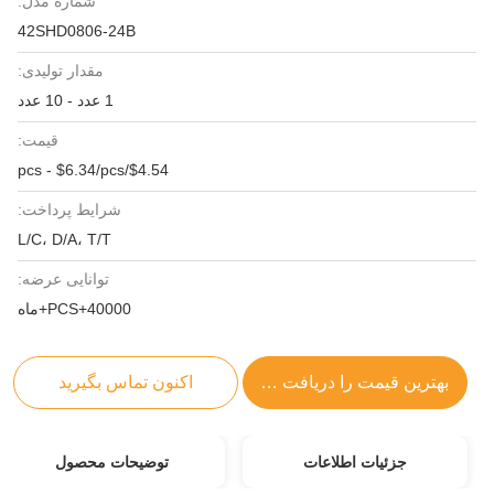
شماره مدل:
42SHD0806-24B
مقدار تولیدی:
1 عدد - 10 عدد
قیمت:
$4.54/pcs - $6.34/pcs
شرایط پرداخت:
L/C، D/A، T/T
توانایی عرضه:
40000+PCS+ماه
بهترین قیمت را دریافت کنید
اکنون تماس بگیرید
جزئیات اطلاعات
توضیحات محصول