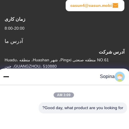
casun4@casun.mobi
زمان کاری
8:00-20:00
آدرس ما
آدرس شرکت
NO.61 منطقه صنعتی Pingxi، شهر Huashan، منطقه Huadu،
GUANGZHOU، 510880، چین
Sopina
آدرس کارخانه
NO.61 منطقه صنعتی Pingxi، شهر Huashan، منطقه Huadu،
GUANGZHOU، 510880، چین
3:09 AM
تلفن
Good day, what product are you looking for?
86-13539447986