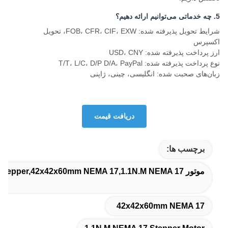
5. چه خدماتی می‌توانیم ارائه دهیم؟
شرایط تحویل پذیرفته شده: FOB، CFR، CIF، EXW، تحویل
اکسپرس
ارز پرداخت پذیرفته شده: USD، CNY
نوع پرداخت پذیرفته شده: T/T، L/C، D/P D/A، PayPal
زبان‌های صحبت شده: انگلیسی، چینی، ژاپنی
دریافت قیمت
برچسب ها:
موتور 60mm NEMA 17 Stepper,42x42x60mm NEMA 17,1.1N.M NEMA 17 موتور مرحله ای
42x42x60mm NEMA 17