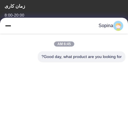
زمان کاری
8:00-20:00
Sopina
آدرس ما
آدرس شرکت
6:45 AM
NO.61 منطقه صنعتی Pingxi، شهر Huashan، منطقه Huadu،
GUANGZHOU، 510880، چین
Good day, what product are you looking for?
آدرس کارخانه
NO.61 منطقه صنعتی Pingxi، شهر Huashan، منطقه Huadu،
GUANGZHOU، 510880، چین
تلفن
86-13539447986