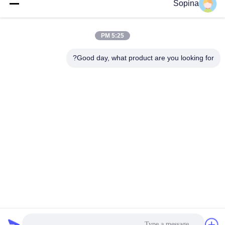
Sopina
آدرس ما
آدرس شرکت
5:25 PM
NO.61 منطقه صنعتی Pingxi، شهر Huashan، منطقه Huadu،
GUANGZHOU، 510880، چین
Good day, what product are you looking for?
آدرس کارخانه
NO.61 منطقه صنعتی Pingxi، شهر Huashan، منطقه Huadu،
GUANGZHOU، 510880، چین
تلفن
86-13539447986
چین کیفیت خوب استپر موتور هیبریدی تامین کننده. حق چاپ © 2023-
2026 GUANGZHOU FUDE ELECTRONIC TECHNOLOGY
CO.,LTD . تمامی حقوق محفوظ است.
سیاست حفظ حریم خصوصی
|
نقشه سایت