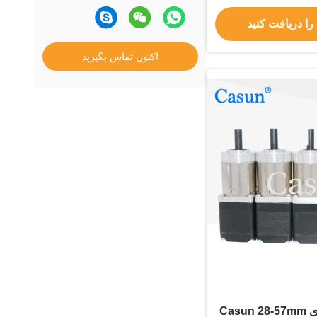
را دریافت کنید
اکنون تماس بگیرید
موتور پله ای دنده ای Casun 28-57mm