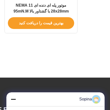
موتور پله ای دنده ای NEMA 11
28x28mm با گشتاور بالا 95mN.M
دوقطبی
بهترین قیمت را دریافت کنید
Sopina
 ELECTRONIC