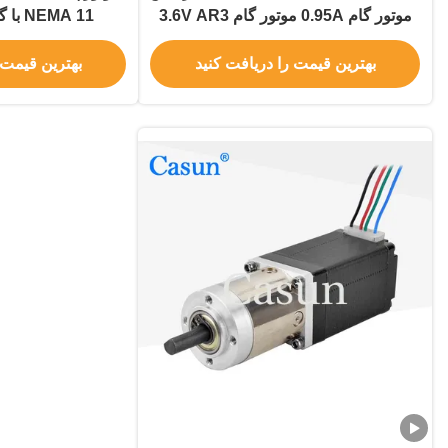
موتور گام 0.95A موتور گام 3.6V AR3
NEMA 11 با گیربکس سیاره ای
روبات منبع باز
بهترین قیمت را دریافت کنید
بهترین قیمت 