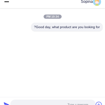
Sopina
آدرس ما
آدرس شرکت
10:34 PM
NO.61 منطقه صنعتی Pingxi، شهر Huashan، منطقه Huadu،
GUANGZHOU، 510880، چین
Good day, what product are you looking for?
آدرس کارخانه
NO.61 منطقه صنعتی Pingxi، شهر Huashan، منطقه Huadu،
GUANGZHOU، 510880، چین
تلفن
86-13539447986
چین کیفیت خوب استپر موتور هیبریدی تامین کننده. حق چاپ © 2023-
2026 GUANGZHOU FUDE ELECTRONIC TECHNOLOGY
CO.,LTD . تمامی حقوق محفوظ است.
سیاست حفظ حریم خصوصی
|
نقشه سایت