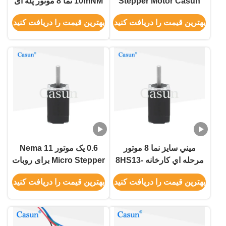
Stepper Motor Casun
10mNM نما 8 موتور پله ای
Motor 15mNm 0.6A دو
هیبریدی برای نقره ای سه
بهترین قیمت را دریافت کنید
بهترین قیمت را دریافت کنید
فاز
بعدی DIY
ميني سايز نما 8 موتور
0.6 یک موتور Nema 11
مرحله اي کارخانه 8HS13-
Micro Stepper برای روبات
0604S سفارشي
های دارای گواهینامه ROHS
بهترین قیمت را دریافت کنید
بهترین قیمت را دریافت کنید