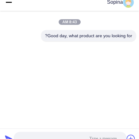
Sopina
آدرس ما
آدرس شرکت
8:43 AM
NO.61 منطقه صنعتی Pingxi، شهر Huashan، منطقه Huadu،
GUANGZHOU، 510880، چین
Good day, what product are you looking for?
آدرس کارخانه
NO.61 منطقه صنعتی Pingxi، شهر Huashan، منطقه Huadu،
GUANGZHOU، 510880، چین
تلفن
86-13539447986
چین کیفیت خوب استپر موتور هیبریدی تامین کننده. حق چاپ © 2023-
2026 GUANGZHOU FUDE ELECTRONIC TECHNOLOGY
CO.,LTD . تمامی حقوق محفوظ است.
سیاست حفظ حریم خصوصی
|
نقشه سایت