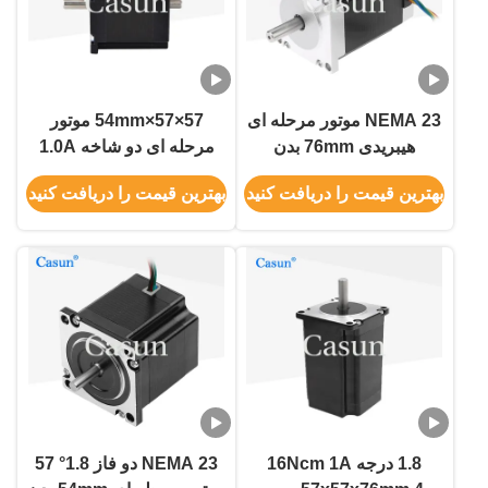
NEMA 23 موتور مرحله ای
57×57×54mm موتور
هیبریدی 76mm بدن
مرحله ای دو شاخه 1.0A
1.5N.M برای ماشین CNC
0.9N.m NEMA 23 با ابزار
بهترین قیمت را دریافت کنید
بهترین قیمت را دریافت کنید
دقیق
1.8 درجه 16Ncm 1A
NEMA 23 دو فاز 1.8° 57