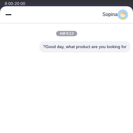
8:00-20:00
Sopina
آدرس ما
آدرس شرکت
9:13 AM
NO.61 منطقه صنعتی Pingxi، شهر Huashan، منطقه Huadu،
GUANGZHOU، 510880، چین
Good day, what product are you looking for?
آدرس کارخانه
NO.61 منطقه صنعتی Pingxi، شهر Huashan، منطقه Huadu،
GUANGZHOU، 510880، چین
تلفن
86-13539447986
چین کیفیت خوب استپر موتور هیبریدی تامین کننده. حق چاپ © 2023-
2026 GUANGZHOU FUDE ELECTRONIC TECHNOLOGY