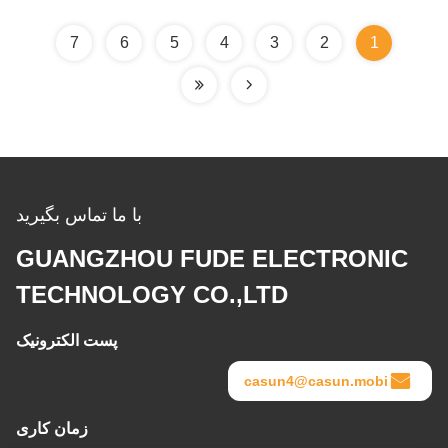
7
6
5
4
3
2
1
با ما تماس بگیرید
GUANGZHOU FUDE ELECTRONIC
TECHNOLOGY CO.,LTD
پست الکترونیک
casun4@casun.mobi
زمان کاری