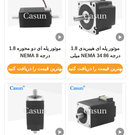
موتور پله ای هیبریدی 1.8
موتور پله ای دو محوره 1.8
درجه NEMA 34 86 میلی
درجه NEMA 8
متری طول 5N.M کیت Cnc
20*20*38mm 40mN.M
بهترین قیمت را دریافت کنید
بهترین قیمت را دریافت کنید
موتور پله ای
ROHS